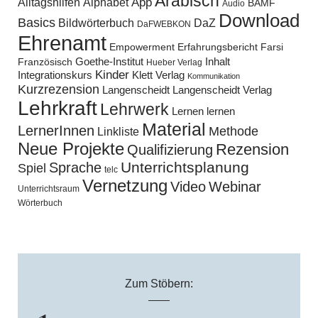
Arabisch
Alltagshilfen
Alphabet
App
BAMF
Audio
Download
Basics
Bildwörterbuch
DaZ
DaFWEBKON
Ehrenamt
Empowerment
Erfahrungsbericht
Farsi
Goethe-Institut
Inhalt
Französisch
Hueber Verlag
Kinder
Klett Verlag
Integrationskurs
Kommunikation
Kurzrezension
Langenscheidt
Langenscheidt Verlag
Lehrkraft
Lehrwerk
Lernen lernen
Material
LernerInnen
Methode
Linkliste
Neue Projekte
Rezension
Qualifizierung
Unterrichtsplanung
Sprache
Spiel
telc
Vernetzung
Video
Webinar
Unterrichtsraum
Wörterbuch
Zum Stöbern: