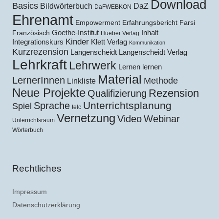
Download
Basics
Bildwörterbuch
DaZ
DaFWEBKON
Ehrenamt
Empowerment
Erfahrungsbericht
Farsi
Goethe-Institut
Inhalt
Französisch
Hueber Verlag
Kinder
Klett Verlag
Integrationskurs
Kommunikation
Kurzrezension
Langenscheidt
Langenscheidt Verlag
Lehrkraft
Lehrwerk
Lernen lernen
Material
LernerInnen
Methode
Linkliste
Neue Projekte
Rezension
Qualifizierung
Unterrichtsplanung
Sprache
Spiel
telc
Vernetzung
Video
Webinar
Unterrichtsraum
Wörterbuch
Rechtliches
Impressum
Datenschutzerklärung