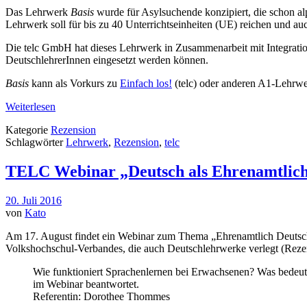
Das Lehrwerk
Basis
wurde für Asylsuchende konzipiert, die schon alp
Lehrwerk soll für bis zu 40 Unterrichtseinheiten (UE) reichen und au
Die telc GmbH hat dieses Lehrwerk in Zusammenarbeit mit Integrati
DeutschlehrerInnen eingesetzt werden können.
Basis
kann als Vorkurs zu
Einfach los!
(telc) oder anderen A1-Lehrwe
Weiterlesen
Kategorie
Rezension
Schlagwörter
Lehrwerk
,
Rezension
,
telc
TELC Webinar „Deutsch als Ehrenamtlich
20. Juli 2016
von
Kato
Am 17. August findet ein Webinar zum Thema „Ehrenamtlich Deutsch u
Volkshochschul-Verbandes, die auch Deutschlehrwerke verlegt (Rez
Wie funktioniert Sprachenlernen bei Erwachsenen? Was bedeut
im Webinar beantwortet.
Referentin: Dorothee Thommes