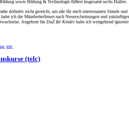
Bildung sowie Bildung & Technologie füllten insgesamt sechs Hallen.
te definitiv nicht gereicht, um alle für mich interessanten Stände u
em habe ich die MitarbeiterInnen nach Neuerscheinungen und zukünftig
 Erwachsene. Angebote für
DaZ für Kinder
habe ich weitgehend ignorier
lag
,
telc
nskurse (telc)