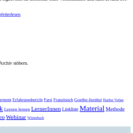
Weiterlesen
 Archiv stöbern.
Goethe-Institut
erment
Erfahrungsbericht
Farsi
Französisch
Hueber Verlag
Material
k
LernerInnen
Methode
Linkliste
Lernen lernen
eo
Webinar
Wörterbuch