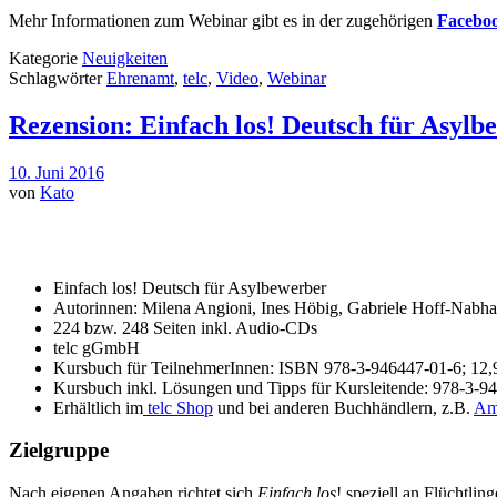
Mehr Informationen zum Webinar gibt es in der zugehörigen
Faceboo
Kategorie
Neuigkeiten
Schlagwörter
Ehrenamt
,
telc
,
Video
,
Webinar
Rezension: Einfach los! Deutsch für Asylb
10. Juni 2016
von
Kato
Einfach los! Deutsch für Asylbewerber
Autorinnen: Milena Angioni, Ines Höbig, Gabriele Hoff-Nabha
224 bzw. 248 Seiten inkl. Audio-CDs
telc gGmbH
Kursbuch für TeilnehmerInnen: ISBN 978-3-946447-01-6; 12,
Kursbuch inkl. Lösungen und Tipps für Kursleitende: 978-3-9
Erhältlich im
telc Shop
und bei anderen Buchhändlern, z.B.
Am
Zielgruppe
Nach eigenen Angaben richtet sich
Einfach los
! speziell an Flüchtli