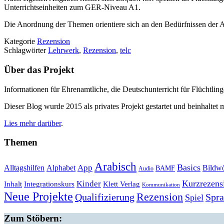
Unterrichtseinheiten zum GER-Niveau A1.
Die Anordnung der Themen orientiere sich an den Bedürfnissen der A
Kategorie
Rezension
Schlagwörter
Lehrwerk
,
Rezension
,
telc
Über das Projekt
Informationen für Ehrenamtliche, die Deutschunterricht für Flüchtlin
Dieser Blog wurde 2015 als privates Projekt gestartet und beinhaltet m
Lies mehr darüber
.
Themen
Arabisch
Basics
Alltagshilfen
Alphabet
App
Bildwö
BAMF
Audio
Kurzrezens
Kinder
Klett Verlag
Inhalt
Integrationskurs
Kommunikation
Neue Projekte
Rezension
Qualifizierung
Spr
Spiel
Zum Stöbern: