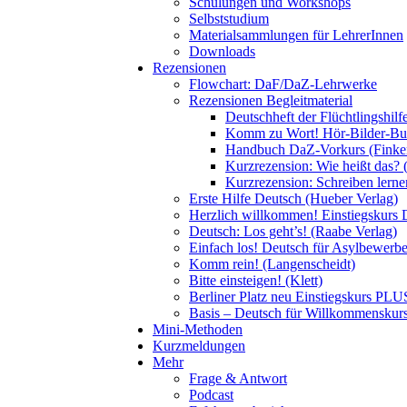
Schulungen und Workshops
Selbststudium
Materialsammlungen für LehrerInnen
Downloads
Rezensionen
Flowchart: DaF/DaZ-Lehrwerke
Rezensionen Begleitmaterial
Deutschheft der Flüchtlingshil
Komm zu Wort! Hör-Bilder-Buch
Handbuch DaZ-Vorkurs (Finke
Kurzrezension: Wie heißt das? 
Kurzrezension: Schreiben lern
Erste Hilfe Deutsch (Hueber Verlag)
Herzlich willkommen! Einstiegskurs 
Deutsch: Los geht’s! (Raabe Verlag)
Einfach los! Deutsch für Asylbewerber
Komm rein! (Langenscheidt)
Bitte einsteigen! (Klett)
Berliner Platz neu Einstiegskurs PLUS
Basis – Deutsch für Willkommenskurse
Mini-Methoden
Kurzmeldungen
Mehr
Frage & Antwort
Podcast