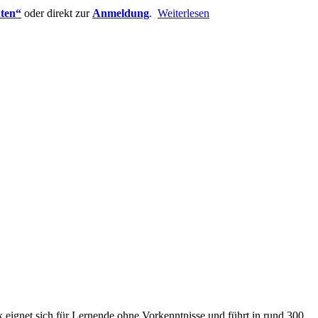
hten“
oder direkt zur
Anmeldung
.
Weiterlesen
 eignet sich für Lernende ohne Vorkenntnisse und führt in rund 300