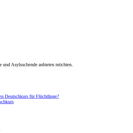
nge und Asylsuchende anbieten möchten.
nen Deutschkurs für Flüchtlinge?
schkurs
n