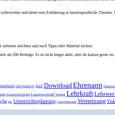
sylbewerber und bietet eine Einführung in berufsspezifische Themen.
ge anbieten möchten und nach Tipps oder Material suchen.
ehr als 200 Beiträge. Er ist nicht länger aktiv, aber du kannst gerne im
Ehrenamt
Download
rterbuch
DaZ
Empow
DaFWEBKON
Lehrkraft
Lehrwer
ion
Langenscheidt
Langenscheidt Verlag
Vernetzung
Unterrichtsplanung
Vid
ache
telc
Unterrichtsraum