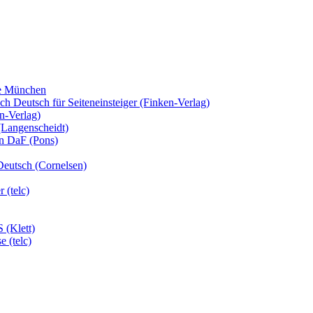
fe München
 Deutsch für Seiteneinsteiger (Finken-Verlag)
n-Verlag)
(Langenscheidt)
en DaF (Pons)
Deutsch (Cornelsen)
 (telc)
 (Klett)
 (telc)