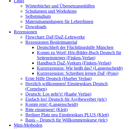
Links
Wörterbücher und Übersetzungshilfen
Schulungen und Workshops
Selbststudium
Materialsammlungen für LehrerInnen
Downloads
Rezensionen
Flowchart: DaF/DaZ-Lehrwerke
Rezensionen Begleitmaterial
Deutschheft der Flüchtlingshilfe München
Komm zu Wort! Hör-Bilder-Buch Deutsch für
Seiteneinsteiger (Finken-Verlag)
Handbuch DaZ-Vorkurs (Finken-Verlag)
Kurzrezension: Wie heißt das? (Langenscheidt)
Kurzrezension: Schreiben lernen DaF (Pons)
Erste Hilfe Deutsch (Hueber Verlag)
Herzlich willkommen! Einstiegskurs Deutsch
(Cornelsen)
Deutsch: Los geht’s! (Raabe Verlag)
Einfach los! Deutsch für Asylbewerber (telc)
Komm rein! (Langenscheidt)
Bitte einsteigen! (Klett)
Berliner Platz neu Einstiegskurs PLUS (Klett)
Basis – Deutsch für Willkommenskurse (telc)
Mini-Methoden