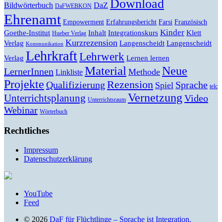
Download
Bildwörterbuch
DaZ
DaFWEBKON
Ehrenamt
Empowerment
Erfahrungsbericht
Farsi
Französisch
Kinder
Klett
Goethe-Institut
Inhalt
Integrationskurs
Hueber Verlag
Kurzrezension
Verlag
Langenscheidt
Langenscheidt
Kommunikation
Lehrkraft
Lehrwerk
Lernen lernen
Verlag
Material
Neue
LernerInnen
Methode
Linkliste
Projekte
Rezension
Qualifizierung
Sprache
Spiel
telc
Vernetzung
Unterrichtsplanung
Video
Unterrichtsraum
Webinar
Wörterbuch
Rechtliches
Impressum
Datenschutzerklärung
YouTube
Feed
© 2026
DaF für Flüchtlinge – Sprache ist Integration.