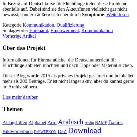
In Bezug auf Deutschkurse für Flüchtlinge treten diese Probleme
ebenfalls auf. Dabei sind sie den AkteurInnen vielleicht gar nicht
bewusst, sondern äußern sich eher durch
Symptome
.
Weiterlesen
Kategorie
Kommunikation
,
Qualifizierung
Schlagwörter
Ehrenamt
,
Empowerment
,
Kommunikation
Vorherige Artikel
Über das Projekt
Informationen für Ehrenamtliche, die Deutschunterricht für
Flüchtlinge anbieten möchten und nach Tipps oder Material suchen.
Dieser Blog wurde 2015 als privates Projekt gestartet und beinhaltet
mehr als 200 Beiträge. Er ist nicht länger aktiv, aber du kannst gerne
im Archiv stöbern.
Lies mehr darüber
.
Themen
Arabisch
Basics
Alltagshilfen
Alphabet
App
BAMF
Audio
Download
Bildwörterbuch
DaZ
DaFWEBKON