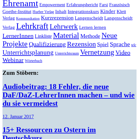
Ehrenamt
Empowerment
Erfahrungsbericht
Farsi
Französisch
Kinder
Klett
Goethe-Institut
Inhalt
Integrationskurs
Hueber Verlag
Kurzrezension
Verlag
Langenscheidt
Langenscheidt
Kommunikation
Lehrkraft
Lehrwerk
Lernen lernen
Verlag
Material
Neue
LernerInnen
Methode
Linkliste
Projekte
Rezension
Qualifizierung
Sprache
Spiel
telc
Vernetzung
Unterrichtsplanung
Video
Unterrichtsraum
Webinar
Wörterbuch
Zum Stöbern:
Audiobeitrag: 18 Fehler, die neue
DaF/DaZ-LehrerInnen machen – und wie
du sie vermeidest
12. Januar 2017
15+ Ressourcen zu Ostern im
Deutschkurs