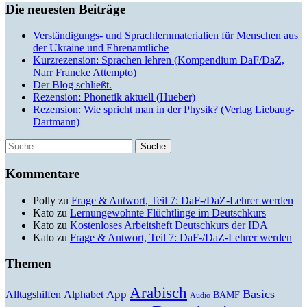
Die neuesten Beiträge
Verständigungs- und Sprachlernmaterialien für Menschen aus
der Ukraine und Ehrenamtliche
Kurzrezension: Sprachen lehren (Kompendium DaF/DaZ,
Narr Francke Attempto)
Der Blog schließt.
Rezension: Phonetik aktuell (Hueber)
Rezension: Wie spricht man in der Physik? (Verlag Liebaug-
Dartmann)
Suche
Kommentare
Polly
zu
Frage & Antwort, Teil 7: DaF-/DaZ-Lehrer werden
Kato
zu
Lernungewohnte Flüchtlinge im Deutschkurs
Kato
zu
Kostenloses Arbeitsheft Deutschkurs der IDA
Kato
zu
Frage & Antwort, Teil 7: DaF-/DaZ-Lehrer werden
Themen
Arabisch
Basics
Alltagshilfen
Alphabet
App
BAMF
Audio