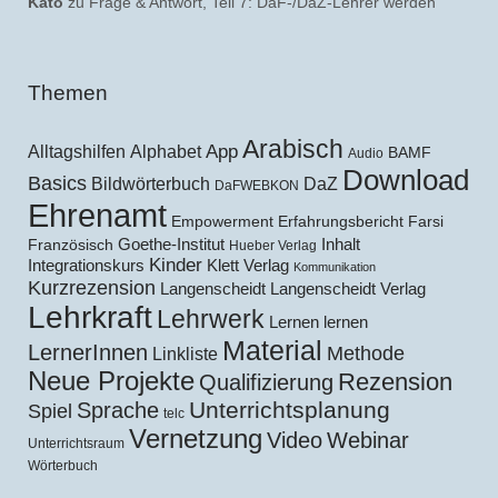
Kato
zu
Frage & Antwort, Teil 7: DaF-/DaZ-Lehrer werden
Themen
Arabisch
Alltagshilfen
Alphabet
App
BAMF
Audio
Download
Basics
Bildwörterbuch
DaZ
DaFWEBKON
Ehrenamt
Empowerment
Erfahrungsbericht
Farsi
Goethe-Institut
Inhalt
Französisch
Hueber Verlag
Kinder
Klett Verlag
Integrationskurs
Kommunikation
Kurzrezension
Langenscheidt
Langenscheidt Verlag
Lehrkraft
Lehrwerk
Lernen lernen
Material
LernerInnen
Methode
Linkliste
Neue Projekte
Rezension
Qualifizierung
Unterrichtsplanung
Sprache
Spiel
telc
Vernetzung
Video
Webinar
Unterrichtsraum
Wörterbuch