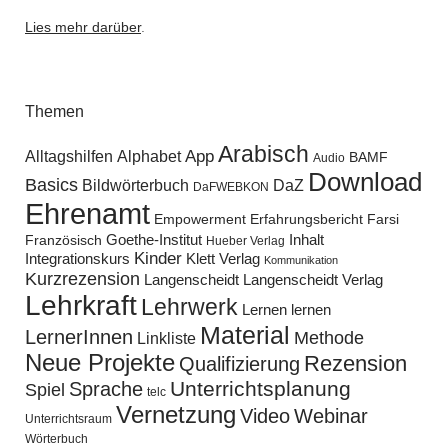
Lies mehr darüber
.
Themen
Arabisch
Alltagshilfen
Alphabet
App
BAMF
Audio
Download
Basics
Bildwörterbuch
DaZ
DaFWEBKON
Ehrenamt
Empowerment
Erfahrungsbericht
Farsi
Goethe-Institut
Inhalt
Französisch
Hueber Verlag
Kinder
Klett Verlag
Integrationskurs
Kommunikation
Kurzrezension
Langenscheidt
Langenscheidt Verlag
Lehrkraft
Lehrwerk
Lernen lernen
Material
LernerInnen
Methode
Linkliste
Neue Projekte
Rezension
Qualifizierung
Unterrichtsplanung
Sprache
Spiel
telc
Vernetzung
Video
Webinar
Unterrichtsraum
Wörterbuch