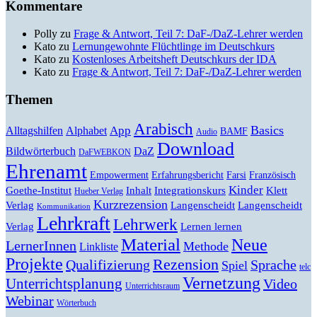
Kommentare
Polly
zu
Frage & Antwort, Teil 7: DaF-/DaZ-Lehrer werden
Kato
zu
Lernungewohnte Flüchtlinge im Deutschkurs
Kato
zu
Kostenloses Arbeitsheft Deutschkurs der IDA
Kato
zu
Frage & Antwort, Teil 7: DaF-/DaZ-Lehrer werden
Themen
Arabisch
Basics
Alltagshilfen
Alphabet
App
BAMF
Audio
Download
Bildwörterbuch
DaZ
DaFWEBKON
Ehrenamt
Empowerment
Erfahrungsbericht
Farsi
Französisch
Kinder
Klett
Goethe-Institut
Inhalt
Integrationskurs
Hueber Verlag
Kurzrezension
Verlag
Langenscheidt
Langenscheidt
Kommunikation
Lehrkraft
Lehrwerk
Lernen lernen
Verlag
Material
Neue
LernerInnen
Methode
Linkliste
Projekte
Rezension
Qualifizierung
Sprache
Spiel
telc
Vernetzung
Unterrichtsplanung
Video
Unterrichtsraum
Webinar
Wörterbuch