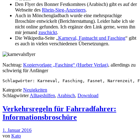
Den Flyer des Bonner Festkomitees (Arabisch) gibt es auf der
Webseite des
Rhein-Sieg-Anzeigers
.
Auch in Mönchengladbach wurde eine mehrsprachige
Broschüre entwickelt (Berichterstattung). Leider habe ich sie
nicht online gefunden. Ich ergänze den Link gerne, wenn ihn
mir jemand
zuschickt
.
Die Wikipedia-Seite „
Karneval, Fastnacht und Fasching
“ gibt
es auch in vielen verschiedenen Übersetzungen.
Nachtrag:
Kopiervorlage „Fasching“ (Hueber Verlag)
, allerdings zu
schwierig für Anfänger
Schlagwörter: Karneval, Fasching, Fasnet, Narrenzeit, F
Kategorie
Neuigkeiten
Schlagwörter
Alltagshilfen
,
Arabisch
,
Download
Verkehrsregeln für Fahrradfahrer:
Informationsbroschüre
1. Januar 2016
von
Kato