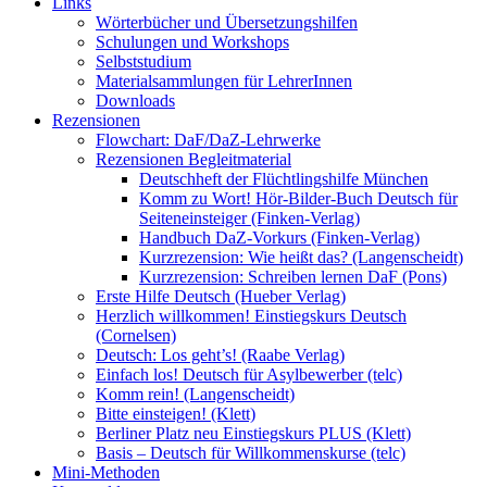
Links
Wörterbücher und Übersetzungshilfen
Schulungen und Workshops
Selbststudium
Materialsammlungen für LehrerInnen
Downloads
Rezensionen
Flowchart: DaF/DaZ-Lehrwerke
Rezensionen Begleitmaterial
Deutschheft der Flüchtlingshilfe München
Komm zu Wort! Hör-Bilder-Buch Deutsch für
Seiteneinsteiger (Finken-Verlag)
Handbuch DaZ-Vorkurs (Finken-Verlag)
Kurzrezension: Wie heißt das? (Langenscheidt)
Kurzrezension: Schreiben lernen DaF (Pons)
Erste Hilfe Deutsch (Hueber Verlag)
Herzlich willkommen! Einstiegskurs Deutsch
(Cornelsen)
Deutsch: Los geht’s! (Raabe Verlag)
Einfach los! Deutsch für Asylbewerber (telc)
Komm rein! (Langenscheidt)
Bitte einsteigen! (Klett)
Berliner Platz neu Einstiegskurs PLUS (Klett)
Basis – Deutsch für Willkommenskurse (telc)
Mini-Methoden