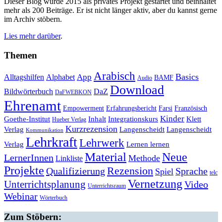
Dieser Blog wurde 2015 als privates Projekt gestartet und beinhaltet
mehr als 200 Beiträge. Er ist nicht länger aktiv, aber du kannst gerne
im Archiv stöbern.
Lies mehr darüber
.
Themen
Arabisch
Basics
Alltagshilfen
Alphabet
App
BAMF
Audio
Download
Bildwörterbuch
DaZ
DaFWEBKON
Ehrenamt
Empowerment
Erfahrungsbericht
Farsi
Französisch
Kinder
Klett
Goethe-Institut
Inhalt
Integrationskurs
Hueber Verlag
Kurzrezension
Verlag
Langenscheidt
Langenscheidt
Kommunikation
Lehrkraft
Lehrwerk
Lernen lernen
Verlag
Material
Neue
LernerInnen
Methode
Linkliste
Projekte
Rezension
Qualifizierung
Sprache
Spiel
telc
Vernetzung
Unterrichtsplanung
Video
Unterrichtsraum
Webinar
Wörterbuch
Zum Stöbern: