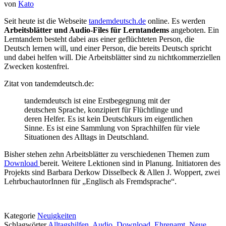
von
Kato
Seit heute ist die Webseite
tandemdeutsch.de
online. Es werden
Arbeitsblätter und Audio-Files für Lerntandems
angeboten. Ein
Lerntandem besteht dabei aus einer geflüchteten Person, die
Deutsch lernen will, und einer Person, die bereits Deutsch spricht
und dabei helfen will. Die Arbeitsblätter sind zu nichtkommerziellen
Zwecken kostenfrei.
Zitat von tandemdeutsch.de:
tandemdeutsch ist eine Erstbegegnung mit der
deutschen Sprache, konzipiert für Flüchtlinge und
deren Helfer. Es ist kein Deutschkurs im eigentlichen
Sinne. Es ist eine Sammlung von Sprachhilfen für viele
Situationen des Alltags in Deutschland.
Bisher stehen zehn Arbeitsblätter zu verschiedenen Themen zum
Download
bereit. Weitere Lektionen sind in Planung. Initiatoren des
Projekts sind Barbara Derkow Disselbeck & Allen J. Woppert, zwei
LehrbuchautorInnen für „Englisch als Fremdsprache“.
Kategorie
Neuigkeiten
Schlagwörter
Alltagshilfen
,
Audio
,
Download
,
Ehrenamt
,
Neue