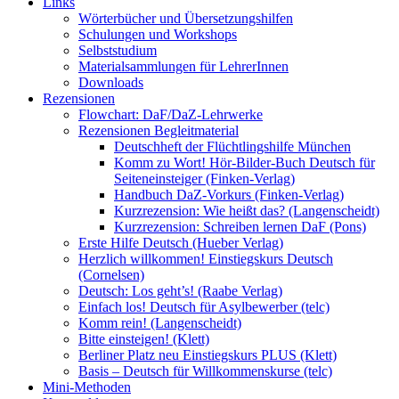
Links
Wörterbücher und Übersetzungshilfen
Schulungen und Workshops
Selbststudium
Materialsammlungen für LehrerInnen
Downloads
Rezensionen
Flowchart: DaF/DaZ-Lehrwerke
Rezensionen Begleitmaterial
Deutschheft der Flüchtlingshilfe München
Komm zu Wort! Hör-Bilder-Buch Deutsch für
Seiteneinsteiger (Finken-Verlag)
Handbuch DaZ-Vorkurs (Finken-Verlag)
Kurzrezension: Wie heißt das? (Langenscheidt)
Kurzrezension: Schreiben lernen DaF (Pons)
Erste Hilfe Deutsch (Hueber Verlag)
Herzlich willkommen! Einstiegskurs Deutsch
(Cornelsen)
Deutsch: Los geht’s! (Raabe Verlag)
Einfach los! Deutsch für Asylbewerber (telc)
Komm rein! (Langenscheidt)
Bitte einsteigen! (Klett)
Berliner Platz neu Einstiegskurs PLUS (Klett)
Basis – Deutsch für Willkommenskurse (telc)
Mini-Methoden