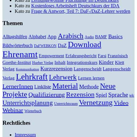
Kato
zu
Lernungewohnte Flüchtlinge im Deutschkurs
Kato
zu
Kostenloses Arbeitsheft Deutschkurs der IDA
Kato
zu
Frage & Antwort, Teil 7: DaF-/DaZ-Lehrer werden
Themen
Arabisch
Basics
Alltagshilfen
Alphabet
App
BAMF
Audio
Download
Bildwörterbuch
DaZ
DaFWEBKON
Ehrenamt
Empowerment
Erfahrungsbericht
Farsi
Französisch
Kinder
Klett
Goethe-Institut
Inhalt
Integrationskurs
Hueber Verlag
Kurzrezension
Verlag
Langenscheidt
Langenscheidt
Kommunikation
Lehrkraft
Lehrwerk
Lernen lernen
Verlag
Material
Neue
LernerInnen
Methode
Linkliste
Projekte
Rezension
Qualifizierung
Sprache
Spiel
telc
Vernetzung
Unterrichtsplanung
Video
Unterrichtsraum
Webinar
Wörterbuch
Rechtliches
Impressum