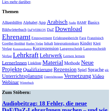
Lies mehr darüber
.
Themen
Arabisch
Basics
Alltagshilfen
Alphabet
App
BAMF
Audio
Download
Bildwörterbuch
DaZ
DaFWEBKON
Ehrenamt
Empowerment
Erfahrungsbericht
Farsi
Französisch
Kinder
Klett
Goethe-Institut
Inhalt
Integrationskurs
Hueber Verlag
Kurzrezension
Verlag
Langenscheidt
Langenscheidt
Kommunikation
Lehrkraft
Lehrwerk
Lernen lernen
Verlag
Material
Neue
LernerInnen
Methode
Linkliste
Projekte
Rezension
Qualifizierung
Sprache
Spiel
telc
Vernetzung
Unterrichtsplanung
Video
Unterrichtsraum
Webinar
Wörterbuch
Zum Stöbern:
Audiobeitrag: 18 Fehler, die neue
DaF/DaZ-LehrerInnen machen – und wie