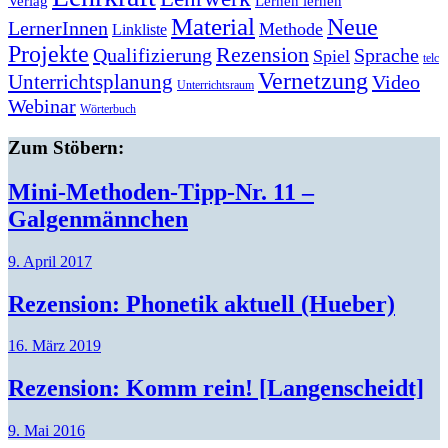
Lernen lernen
Verlag
Material
Neue
LernerInnen
Methode
Linkliste
Projekte
Rezension
Qualifizierung
Sprache
Spiel
telc
Vernetzung
Unterrichtsplanung
Video
Unterrichtsraum
Webinar
Wörterbuch
Zum Stöbern:
Mini-Methoden-Tipp-Nr. 11 –
Galgenmännchen
9. April 2017
Rezension: Phonetik aktuell (Hueber)
16. März 2019
Rezension: Komm rein! [Langenscheidt]
9. Mai 2016