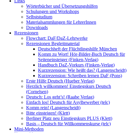
Links
Wörterbücher und Übersetzungshilfen
Schulungen und Workshops
Selbststudium
Materialsammlungen für LehrerInnen
Downloads
Rezensionen
Flowchart: DaF/DaZ-Lehrwerke
Rezensionen Begleitmaterial
Deutschheft der Flüchtlingshilfe München
Komm zu Wort! Hör-Bilder-Buch Deutsch für
Seiteneinsteiger (Finken-Verlag)
Handbuch DaZ-Vorkurs (Finken-Verlag)
Kurzrezension: Wie heißt das? (Langenscheidt)
Kurzrezension: Schreiben lernen DaF (Pons)
Erste Hilfe Deutsch (Hueber Verlag)
Herzlich willkommen! Einstiegskurs Deutsch
(Cornelsen)
Deutsch: Los geht’s! (Raabe Verlag)
Einfach los! Deutsch für Asylbewerber (telc)
Komm rein! (Langenscheidt)
Bitte einsteigen! (Klett)
Berliner Platz neu Einstiegskurs PLUS (Klett)
Basis – Deutsch für Willkommenskurse (telc)
Mini-Methoden