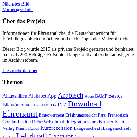
Nächstes Bild
Vorheriges Bild
Über das Projekt
Informationen für Ehrenamtliche, die Deutschunterricht für
Flüchtlinge anbieten möchten und nach Tipps oder Material suchen.
Dieser Blog wurde 2015 als privates Projekt gestartet und beinhaltet
mehr als 200 Beiträge. Er ist nicht länger aktiv, aber du kannst gerne
im Archiv stöbern.
Lies mehr darüber
.
Themen
Arabisch
Basics
Alltagshilfen
Alphabet
App
BAMF
Audio
Download
Bildwörterbuch
DaZ
DaFWEBKON
Ehrenamt
Empowerment
Erfahrungsbericht
Farsi
Französisch
Kinder
Klett
Goethe-Institut
Inhalt
Integrationskurs
Hueber Verlag
Kurzrezension
Verlag
Langenscheidt
Langenscheidt
Kommunikation
Lehrkraft
Lehrwerk