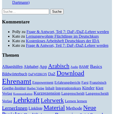
Dartmann)
Suche
Kommentare
Polly
zu
Frage & Antwort, Teil 7: DaF-/DaZ-Lehrer werden
Kato
zu
Lernungewohnte Flüchtlinge im Deutschkurs
Kato
zu
Kostenloses Arbeitsheft Deutschkurs der IDA
Kato
zu
Frage & Antwort, Teil 7: DaF-/DaZ-Lehrer werden
Themen
Arabisch
Basics
Alltagshilfen
Alphabet
App
BAMF
Audio
Download
Bildwörterbuch
DaZ
DaFWEBKON
Ehrenamt
Empowerment
Erfahrungsbericht
Farsi
Französisch
Kinder
Klett
Goethe-Institut
Inhalt
Integrationskurs
Hueber Verlag
Kurzrezension
Verlag
Langenscheidt
Langenscheidt
Kommunikation
Lehrkraft
Lehrwerk
Lernen lernen
Verlag
Material
Neue
LernerInnen
Methode
Linkliste