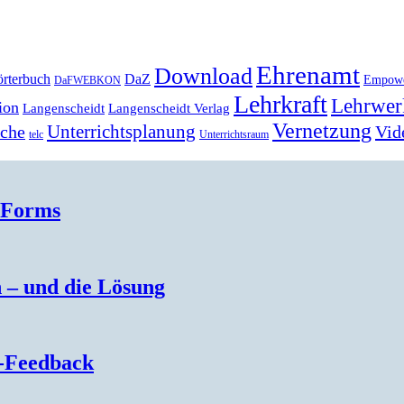
Ehrenamt
Download
rterbuch
DaZ
Empow
DaFWEBKON
Lehrkraft
Lehrwer
ion
Langenscheidt
Langenscheidt Verlag
Vernetzung
Unterrichtsplanung
Vid
ache
telc
Unterrichtsraum
 Forms
 – und die Lösung
n-Feedback