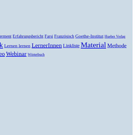
Goethe-Institut
erment
Erfahrungsbericht
Farsi
Französisch
Hueber Verlag
Material
k
LernerInnen
Methode
Linkliste
Lernen lernen
eo
Webinar
Wörterbuch