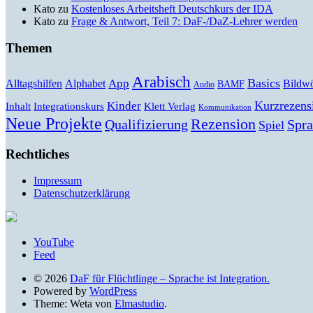
Kato
zu
Kostenloses Arbeitsheft Deutschkurs der IDA
Kato
zu
Frage & Antwort, Teil 7: DaF-/DaZ-Lehrer werden
Themen
Arabisch
Basics
Alltagshilfen
Alphabet
App
Bildwö
BAMF
Audio
Kurzrezens
Kinder
Klett Verlag
Inhalt
Integrationskurs
Kommunikation
Neue Projekte
Rezension
Qualifizierung
Spr
Spiel
Rechtliches
Impressum
Datenschutzerklärung
YouTube
Feed
© 2026
DaF für Flüchtlinge – Sprache ist Integration.
Powered by
WordPress
Theme: Weta von
Elmastudio
.