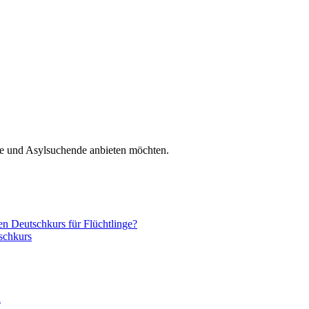
nge und Asylsuchende anbieten möchten.
nen Deutschkurs für Flüchtlinge?
schkurs
n