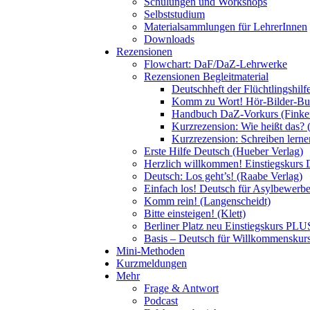
Schulungen und Workshops
Selbststudium
Materialsammlungen für LehrerInnen
Downloads
Rezensionen
Flowchart: DaF/DaZ-Lehrwerke
Rezensionen Begleitmaterial
Deutschheft der Flüchtlingshil
Komm zu Wort! Hör-Bilder-Buch
Handbuch DaZ-Vorkurs (Finke
Kurzrezension: Wie heißt das? 
Kurzrezension: Schreiben lern
Erste Hilfe Deutsch (Hueber Verlag)
Herzlich willkommen! Einstiegskurs 
Deutsch: Los geht’s! (Raabe Verlag)
Einfach los! Deutsch für Asylbewerber
Komm rein! (Langenscheidt)
Bitte einsteigen! (Klett)
Berliner Platz neu Einstiegskurs PLUS
Basis – Deutsch für Willkommenskurse
Mini-Methoden
Kurzmeldungen
Mehr
Frage & Antwort
Podcast