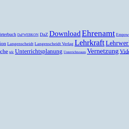
Ehrenamt
Download
rterbuch
DaZ
Empow
DaFWEBKON
Lehrkraft
Lehrwer
ion
Langenscheidt
Langenscheidt Verlag
Vernetzung
Unterrichtsplanung
Vid
ache
telc
Unterrichtsraum