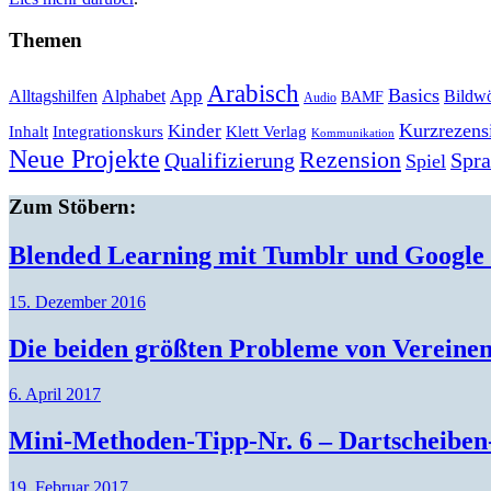
Themen
Arabisch
Basics
Alltagshilfen
Alphabet
App
Bildwö
BAMF
Audio
Kurzrezens
Kinder
Klett Verlag
Inhalt
Integrationskurs
Kommunikation
Neue Projekte
Rezension
Qualifizierung
Spr
Spiel
Zum Stöbern:
Blended Learning mit Tumblr und Google
15. Dezember 2016
Die beiden größten Probleme von Vereinen
6. April 2017
Mini-Methoden-Tipp-Nr. 6 – Dartscheibe
19. Februar 2017