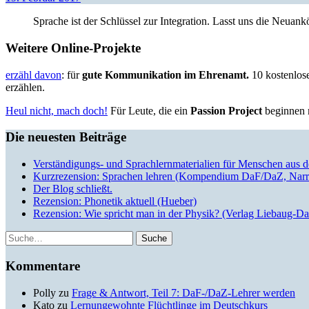
Sprache ist der Schlüssel zur Integration. Lasst uns die Neua
Weitere Online-Projekte
erzähl davon
: für
gute Kommunikation im Ehrenamt.
10 kostenlose
erzählen.
Heul nicht, mach doch!
Für Leute, die ein
Passion Project
beginnen m
Die neuesten Beiträge
Verständigungs- und Sprachlernmaterialien für Menschen aus 
Kurzrezension: Sprachen lehren (Kompendium DaF/DaZ, Narr
Der Blog schließt.
Rezension: Phonetik aktuell (Hueber)
Rezension: Wie spricht man in der Physik? (Verlag Liebaug-D
Suche
Kommentare
Polly
zu
Frage & Antwort, Teil 7: DaF-/DaZ-Lehrer werden
Kato
zu
Lernungewohnte Flüchtlinge im Deutschkurs