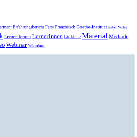
Goethe-Institut
erment
Erfahrungsbericht
Farsi
Französisch
Hueber Verlag
Material
k
LernerInnen
Methode
Linkliste
Lernen lernen
eo
Webinar
Wörterbuch