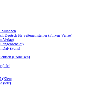
fe München
 Deutsch für Seiteneinsteiger (Finken-Verlag)
n-Verlag)
(Langenscheidt)
en DaF (Pons)
Deutsch (Cornelsen)
 (telc)
 (Klett)
 (telc)