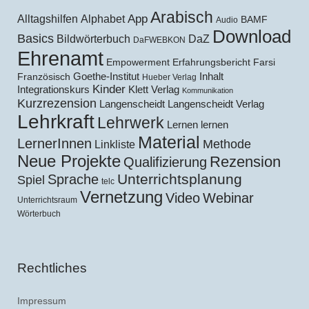
Arabisch
Alltagshilfen
Alphabet
App
BAMF
Audio
Download
Basics
Bildwörterbuch
DaZ
DaFWEBKON
Ehrenamt
Empowerment
Erfahrungsbericht
Farsi
Goethe-Institut
Inhalt
Französisch
Hueber Verlag
Kinder
Klett Verlag
Integrationskurs
Kommunikation
Kurzrezension
Langenscheidt
Langenscheidt Verlag
Lehrkraft
Lehrwerk
Lernen lernen
Material
LernerInnen
Methode
Linkliste
Neue Projekte
Rezension
Qualifizierung
Unterrichtsplanung
Sprache
Spiel
telc
Vernetzung
Video
Webinar
Unterrichtsraum
Wörterbuch
Rechtliches
Impressum