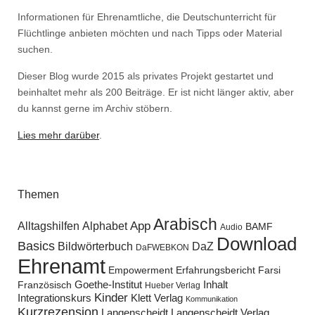
Informationen für Ehrenamtliche, die Deutschunterricht für
Flüchtlinge anbieten möchten und nach Tipps oder Material
suchen.
Dieser Blog wurde 2015 als privates Projekt gestartet und
beinhaltet mehr als 200 Beiträge. Er ist nicht länger aktiv, aber
du kannst gerne im Archiv stöbern.
Lies mehr darüber
.
Themen
Arabisch
Alltagshilfen
Alphabet
App
BAMF
Audio
Download
Basics
Bildwörterbuch
DaZ
DaFWEBKON
Ehrenamt
Empowerment
Erfahrungsbericht
Farsi
Goethe-Institut
Inhalt
Französisch
Hueber Verlag
Kinder
Klett Verlag
Integrationskurs
Kommunikation
Kurzrezension
Langenscheidt
Langenscheidt Verlag