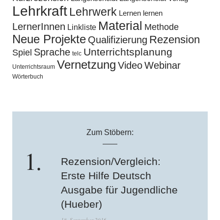
Lehrkraft
Lehrwerk
Lernen lernen
Material
LernerInnen
Methode
Linkliste
Neue Projekte
Rezension
Qualifizierung
Unterrichtsplanung
Sprache
Spiel
telc
Vernetzung
Video
Webinar
Unterrichtsraum
Wörterbuch
Zum Stöbern:
Rezension/Vergleich:
Erste Hilfe Deutsch
Ausgabe für Jugendliche
(Hueber)
18. September 2016