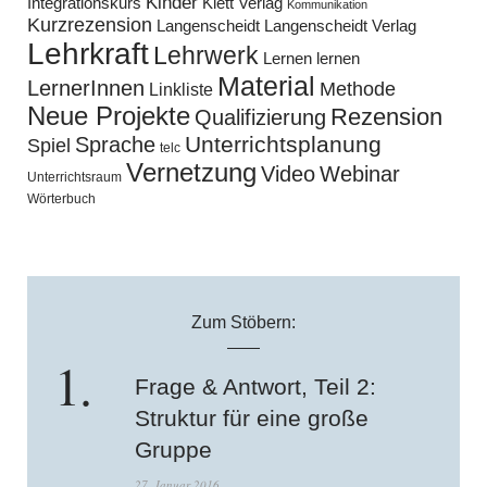
Kinder
Klett Verlag
Integrationskurs
Kommunikation
Kurzrezension
Langenscheidt
Langenscheidt Verlag
Lehrkraft
Lehrwerk
Lernen lernen
Material
LernerInnen
Methode
Linkliste
Neue Projekte
Rezension
Qualifizierung
Unterrichtsplanung
Sprache
Spiel
telc
Vernetzung
Video
Webinar
Unterrichtsraum
Wörterbuch
Zum Stöbern:
Frage & Antwort, Teil 2:
Struktur für eine große
Gruppe
27. Januar 2016