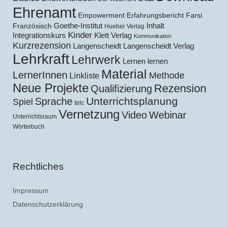
Ehrenamt
Empowerment
Erfahrungsbericht
Farsi
Goethe-Institut
Inhalt
Französisch
Hueber Verlag
Kinder
Klett Verlag
Integrationskurs
Kommunikation
Kurzrezension
Langenscheidt
Langenscheidt Verlag
Lehrkraft
Lehrwerk
Lernen lernen
Material
LernerInnen
Methode
Linkliste
Neue Projekte
Rezension
Qualifizierung
Unterrichtsplanung
Sprache
Spiel
telc
Vernetzung
Video
Webinar
Unterrichtsraum
Wörterbuch
Rechtliches
Impressum
Datenschutzerklärung