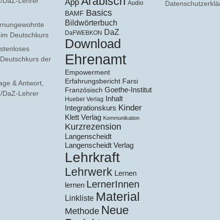
Arabisch
F-/DaZ-Lehrer
App
Audio
Datenschutzerklä
Basics
BAMF
Bildwörterbuch
rnungewohnte
DaZ
DaFWEBKON
e im Deutschkurs
Download
stenloses
Ehrenamt
 Deutschkurs der
Empowerment
Erfahrungsbericht
Farsi
age & Antwort,
Goethe-Institut
Französisch
F-/DaZ-Lehrer
Inhalt
Hueber Verlag
Kinder
Integrationskurs
Klett Verlag
Kommunikation
Kurzrezension
Langenscheidt
Langenscheidt Verlag
Lehrkraft
Lehrwerk
Lernen
LernerInnen
lernen
Material
Linkliste
Neue
Methode