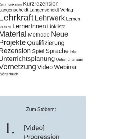
Kurzrezension
Kommunikation
Langenscheidt
Langenscheidt Verlag
Lehrkraft
Lehrwerk
Lernen
LernerInnen
Linkliste
lernen
Material
Neue
Methode
Projekte
Qualifizierung
Rezension
Sprache
Spiel
telc
Unterrichtsplanung
Unterrichtsraum
Vernetzung
Video
Webinar
Wörterbuch
Zum Stöbern:
[Video]
Progression