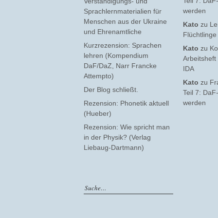
Teil 7: Da
Verständigungs- und
werden
Sprachlernmaterialien für
Menschen aus der Ukraine
Kato
zu
Le
und Ehrenamtliche
Flüchtling
Kurzrezension: Sprachen
Kato
zu
Ko
lehren (Kompendium
Arbeitsheft
DaF/DaZ, Narr Francke
IDA
Attempto)
Kato
zu
Fr
Der Blog schließt.
Teil 7: Da
werden
Rezension: Phonetik aktuell
(Hueber)
Rezension: Wie spricht man
in der Physik? (Verlag
Liebaug-Dartmann)