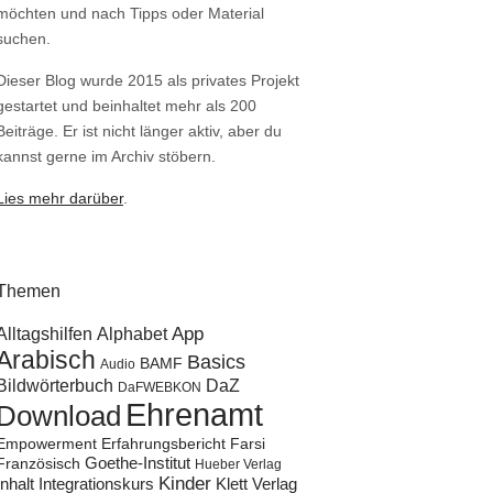
möchten und nach Tipps oder Material
suchen.
Dieser Blog wurde 2015 als privates Projekt
gestartet und beinhaltet mehr als 200
Beiträge. Er ist nicht länger aktiv, aber du
kannst gerne im Archiv stöbern.
Lies mehr darüber
.
Themen
Alltagshilfen
Alphabet
App
Arabisch
Basics
BAMF
Audio
Bildwörterbuch
DaZ
DaFWEBKON
Ehrenamt
Download
Empowerment
Erfahrungsbericht
Farsi
Goethe-Institut
Französisch
Hueber Verlag
Kinder
Klett Verlag
Inhalt
Integrationskurs