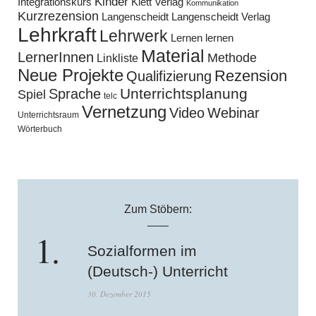
Kinder
Klett Verlag
Integrationskurs
Kommunikation
Kurzrezension
Langenscheidt
Langenscheidt Verlag
Lehrkraft
Lehrwerk
Lernen lernen
Material
LernerInnen
Methode
Linkliste
Neue Projekte
Rezension
Qualifizierung
Unterrichtsplanung
Sprache
Spiel
telc
Vernetzung
Video
Webinar
Unterrichtsraum
Wörterbuch
Zum Stöbern:
Sozialformen im
(Deutsch-) Unterricht
30. Dezember 2015