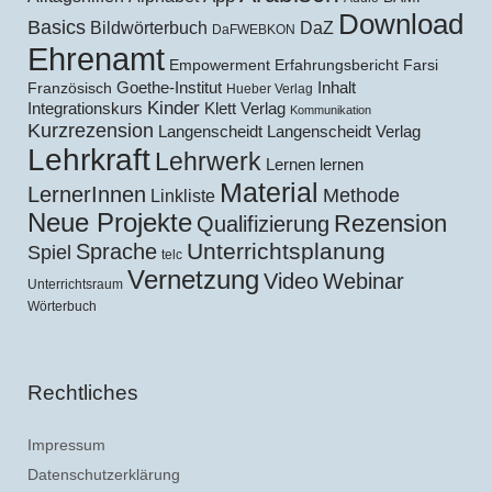
Download
Basics
Bildwörterbuch
DaZ
DaFWEBKON
Ehrenamt
Empowerment
Erfahrungsbericht
Farsi
Goethe-Institut
Inhalt
Französisch
Hueber Verlag
Kinder
Klett Verlag
Integrationskurs
Kommunikation
Kurzrezension
Langenscheidt
Langenscheidt Verlag
Lehrkraft
Lehrwerk
Lernen lernen
Material
LernerInnen
Methode
Linkliste
Neue Projekte
Rezension
Qualifizierung
Unterrichtsplanung
Sprache
Spiel
telc
Vernetzung
Video
Webinar
Unterrichtsraum
Wörterbuch
Rechtliches
Impressum
Datenschutzerklärung