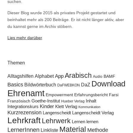
suchen.
Dieser Blog wurde 2015 als privates Projekt gestartet und
beinhaltet mehr als 200 Beiträge. Er ist nicht länger aktiv, aber
du kannst gerne im Archiv stöbern.
Lies mehr darüber
.
Themen
Arabisch
Alltagshilfen
Alphabet
App
BAMF
Audio
Download
Basics
Bildwörterbuch
DaZ
DaFWEBKON
Ehrenamt
Empowerment
Erfahrungsbericht
Farsi
Goethe-Institut
Inhalt
Französisch
Hueber Verlag
Kinder
Klett Verlag
Integrationskurs
Kommunikation
Kurzrezension
Langenscheidt
Langenscheidt Verlag
Lehrkraft
Lehrwerk
Lernen lernen
Material
LernerInnen
Methode
Linkliste