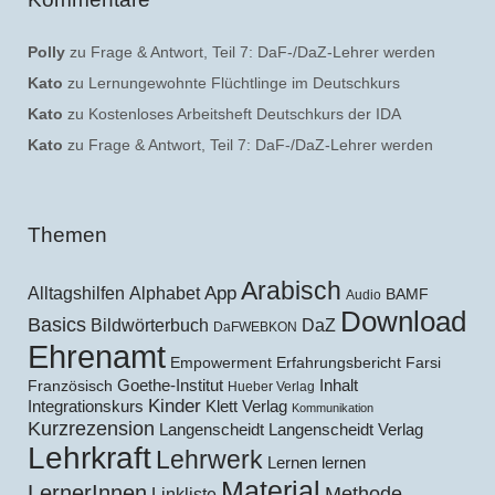
Polly
zu
Frage & Antwort, Teil 7: DaF-/DaZ-Lehrer werden
Kato
zu
Lernungewohnte Flüchtlinge im Deutschkurs
Kato
zu
Kostenloses Arbeitsheft Deutschkurs der IDA
Kato
zu
Frage & Antwort, Teil 7: DaF-/DaZ-Lehrer werden
Themen
Arabisch
Alltagshilfen
Alphabet
App
BAMF
Audio
Download
Basics
Bildwörterbuch
DaZ
DaFWEBKON
Ehrenamt
Empowerment
Erfahrungsbericht
Farsi
Goethe-Institut
Inhalt
Französisch
Hueber Verlag
Kinder
Klett Verlag
Integrationskurs
Kommunikation
Kurzrezension
Langenscheidt
Langenscheidt Verlag
Lehrkraft
Lehrwerk
Lernen lernen
Material
LernerInnen
Methode
Linkliste