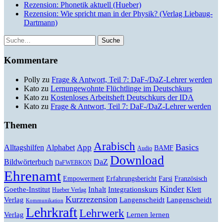
Rezension: Phonetik aktuell (Hueber)
Rezension: Wie spricht man in der Physik? (Verlag Liebaug-
Dartmann)
Suche
Kommentare
Polly
zu
Frage & Antwort, Teil 7: DaF-/DaZ-Lehrer werden
Kato
zu
Lernungewohnte Flüchtlinge im Deutschkurs
Kato
zu
Kostenloses Arbeitsheft Deutschkurs der IDA
Kato
zu
Frage & Antwort, Teil 7: DaF-/DaZ-Lehrer werden
Themen
Arabisch
Basics
Alltagshilfen
Alphabet
App
BAMF
Audio
Download
Bildwörterbuch
DaZ
DaFWEBKON
Ehrenamt
Empowerment
Erfahrungsbericht
Farsi
Französisch
Kinder
Klett
Goethe-Institut
Inhalt
Integrationskurs
Hueber Verlag
Kurzrezension
Verlag
Langenscheidt
Langenscheidt
Kommunikation
Lehrkraft
Lehrwerk
Lernen lernen
Verlag