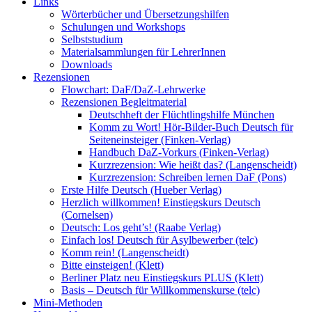
Links
Wörterbücher und Übersetzungshilfen
Schulungen und Workshops
Selbststudium
Materialsammlungen für LehrerInnen
Downloads
Rezensionen
Flowchart: DaF/DaZ-Lehrwerke
Rezensionen Begleitmaterial
Deutschheft der Flüchtlingshilfe München
Komm zu Wort! Hör-Bilder-Buch Deutsch für
Seiteneinsteiger (Finken-Verlag)
Handbuch DaZ-Vorkurs (Finken-Verlag)
Kurzrezension: Wie heißt das? (Langenscheidt)
Kurzrezension: Schreiben lernen DaF (Pons)
Erste Hilfe Deutsch (Hueber Verlag)
Herzlich willkommen! Einstiegskurs Deutsch
(Cornelsen)
Deutsch: Los geht’s! (Raabe Verlag)
Einfach los! Deutsch für Asylbewerber (telc)
Komm rein! (Langenscheidt)
Bitte einsteigen! (Klett)
Berliner Platz neu Einstiegskurs PLUS (Klett)
Basis – Deutsch für Willkommenskurse (telc)
Mini-Methoden