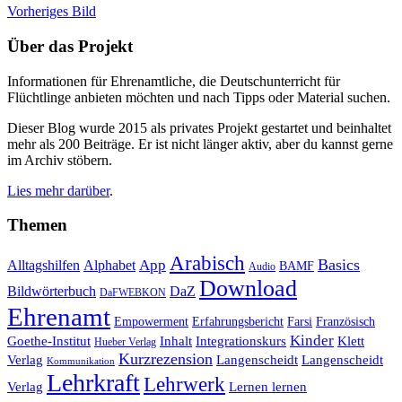
Vorheriges Bild
Über das Projekt
Informationen für Ehrenamtliche, die Deutschunterricht für
Flüchtlinge anbieten möchten und nach Tipps oder Material suchen.
Dieser Blog wurde 2015 als privates Projekt gestartet und beinhaltet
mehr als 200 Beiträge. Er ist nicht länger aktiv, aber du kannst gerne
im Archiv stöbern.
Lies mehr darüber
.
Themen
Arabisch
Basics
Alltagshilfen
Alphabet
App
BAMF
Audio
Download
Bildwörterbuch
DaZ
DaFWEBKON
Ehrenamt
Empowerment
Erfahrungsbericht
Farsi
Französisch
Kinder
Klett
Goethe-Institut
Inhalt
Integrationskurs
Hueber Verlag
Kurzrezension
Verlag
Langenscheidt
Langenscheidt
Kommunikation
Lehrkraft
Lehrwerk
Lernen lernen
Verlag