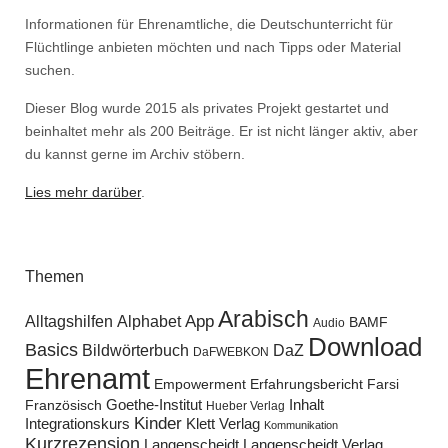
Informationen für Ehrenamtliche, die Deutschunterricht für
Flüchtlinge anbieten möchten und nach Tipps oder Material
suchen.
Dieser Blog wurde 2015 als privates Projekt gestartet und
beinhaltet mehr als 200 Beiträge. Er ist nicht länger aktiv, aber
du kannst gerne im Archiv stöbern.
Lies mehr darüber
.
Themen
Arabisch
Alltagshilfen
Alphabet
App
BAMF
Audio
Download
Basics
Bildwörterbuch
DaZ
DaFWEBKON
Ehrenamt
Empowerment
Erfahrungsbericht
Farsi
Goethe-Institut
Inhalt
Französisch
Hueber Verlag
Kinder
Klett Verlag
Integrationskurs
Kommunikation
Kurzrezension
Langenscheidt
Langenscheidt Verlag