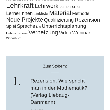
Lehrkraft
Lehrwerk
Lernen lernen
Material
LernerInnen
Methode
Linkliste
Neue Projekte
Rezension
Qualifizierung
Unterrichtsplanung
Sprache
Spiel
telc
Vernetzung
Video
Webinar
Unterrichtsraum
Wörterbuch
Zum Stöbern:
Rezension: Wie spricht
man in der Mathematik?
(Verlag Liebaug-
Dartmann)
9. Mai 2017