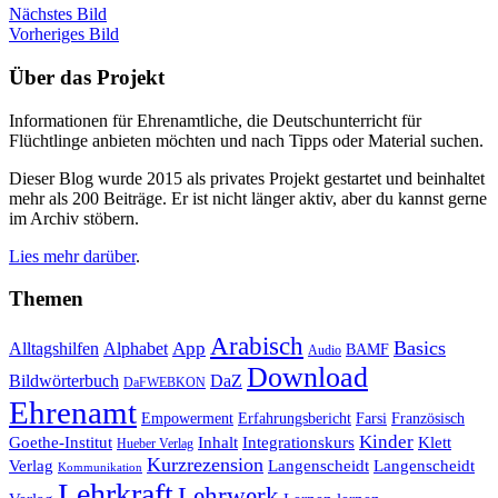
Nächstes Bild
Vorheriges Bild
Über das Projekt
Informationen für Ehrenamtliche, die Deutschunterricht für
Flüchtlinge anbieten möchten und nach Tipps oder Material suchen.
Dieser Blog wurde 2015 als privates Projekt gestartet und beinhaltet
mehr als 200 Beiträge. Er ist nicht länger aktiv, aber du kannst gerne
im Archiv stöbern.
Lies mehr darüber
.
Themen
Arabisch
Basics
Alltagshilfen
Alphabet
App
BAMF
Audio
Download
Bildwörterbuch
DaZ
DaFWEBKON
Ehrenamt
Empowerment
Erfahrungsbericht
Farsi
Französisch
Kinder
Klett
Goethe-Institut
Inhalt
Integrationskurs
Hueber Verlag
Kurzrezension
Verlag
Langenscheidt
Langenscheidt
Kommunikation
Lehrkraft
Lehrwerk