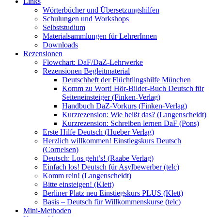
Links
Wörterbücher und Übersetzungshilfen
Schulungen und Workshops
Selbststudium
Materialsammlungen für LehrerInnen
Downloads
Rezensionen
Flowchart: DaF/DaZ-Lehrwerke
Rezensionen Begleitmaterial
Deutschheft der Flüchtlingshilfe München
Komm zu Wort! Hör-Bilder-Buch Deutsch für
Seiteneinsteiger (Finken-Verlag)
Handbuch DaZ-Vorkurs (Finken-Verlag)
Kurzrezension: Wie heißt das? (Langenscheidt)
Kurzrezension: Schreiben lernen DaF (Pons)
Erste Hilfe Deutsch (Hueber Verlag)
Herzlich willkommen! Einstiegskurs Deutsch
(Cornelsen)
Deutsch: Los geht’s! (Raabe Verlag)
Einfach los! Deutsch für Asylbewerber (telc)
Komm rein! (Langenscheidt)
Bitte einsteigen! (Klett)
Berliner Platz neu Einstiegskurs PLUS (Klett)
Basis – Deutsch für Willkommenskurse (telc)
Mini-Methoden