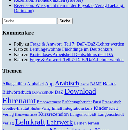
Rezension: Phonetik aktuell (Hueber)
Rezension: Wie spricht man in der Physik? (Verlag Liebaug-
Dartmann)
Suche
Kommentare
Polly
zu
Frage & Antwort, Teil 7: DaF-/DaZ-Lehrer werden
Kato
zu
Lernungewohnte Flüchtlinge im Deutschkurs
Kato
zu
Kostenloses Arbeitsheft Deutschkurs der IDA
Kato
zu
Frage & Antwort, Teil 7: DaF-/DaZ-Lehrer werden
Themen
Arabisch
Basics
Alltagshilfen
Alphabet
App
BAMF
Audio
Download
Bildwörterbuch
DaZ
DaFWEBKON
Ehrenamt
Empowerment
Erfahrungsbericht
Farsi
Französisch
Kinder
Klett
Goethe-Institut
Inhalt
Integrationskurs
Hueber Verlag
Kurzrezension
Verlag
Langenscheidt
Langenscheidt
Kommunikation
Lehrkraft
Lehrwerk
Lernen lernen
Verlag