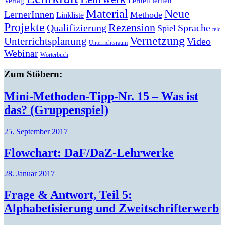
Lernen lernen
Verlag
Material
Neue
LernerInnen
Methode
Linkliste
Projekte
Rezension
Qualifizierung
Sprache
Spiel
telc
Vernetzung
Unterrichtsplanung
Video
Unterrichtsraum
Webinar
Wörterbuch
Zum Stöbern:
Mini-Methoden-Tipp-Nr. 15 – Was ist
das? (Gruppenspiel)
25. September 2017
Flowchart: DaF/DaZ-Lehrwerke
28. Januar 2017
Frage & Antwort, Teil 5:
Alphabetisierung und Zweitschrifterwerb