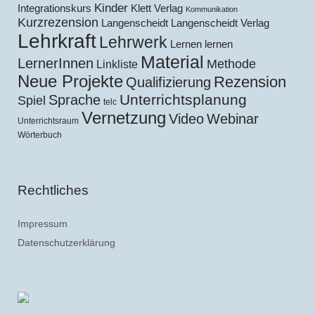
Kinder
Klett Verlag
Integrationskurs
Kommunikation
Kurzrezension
Langenscheidt
Langenscheidt Verlag
Lehrkraft
Lehrwerk
Lernen lernen
Material
LernerInnen
Methode
Linkliste
Neue Projekte
Rezension
Qualifizierung
Unterrichtsplanung
Sprache
Spiel
telc
Vernetzung
Video
Webinar
Unterrichtsraum
Wörterbuch
Rechtliches
Impressum
Datenschutzerklärung