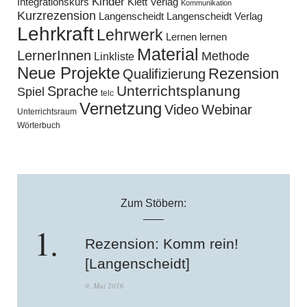
Kinder
Klett Verlag
Integrationskurs
Kommunikation
Kurzrezension
Langenscheidt
Langenscheidt Verlag
Lehrkraft
Lehrwerk
Lernen lernen
Material
LernerInnen
Methode
Linkliste
Neue Projekte
Rezension
Qualifizierung
Unterrichtsplanung
Sprache
Spiel
telc
Vernetzung
Video
Webinar
Unterrichtsraum
Wörterbuch
Zum Stöbern:
Rezension: Komm rein!
[Langenscheidt]
9. Mai 2016