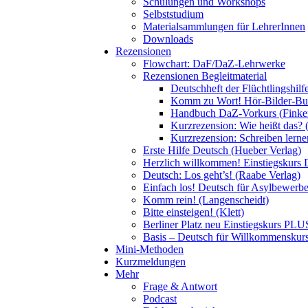
Schulungen und Workshops
Selbststudium
Materialsammlungen für LehrerInnen
Downloads
Rezensionen
Flowchart: DaF/DaZ-Lehrwerke
Rezensionen Begleitmaterial
Deutschheft der Flüchtlingshil
Komm zu Wort! Hör-Bilder-Buch
Handbuch DaZ-Vorkurs (Finke
Kurzrezension: Wie heißt das? 
Kurzrezension: Schreiben lern
Erste Hilfe Deutsch (Hueber Verlag)
Herzlich willkommen! Einstiegskurs 
Deutsch: Los geht’s! (Raabe Verlag)
Einfach los! Deutsch für Asylbewerber
Komm rein! (Langenscheidt)
Bitte einsteigen! (Klett)
Berliner Platz neu Einstiegskurs PLUS
Basis – Deutsch für Willkommenskurse
Mini-Methoden
Kurzmeldungen
Mehr
Frage & Antwort
Podcast