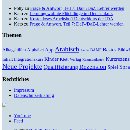
Polly
zu
Frage & Antwort, Teil 7: DaF-/DaZ-Lehrer werden
Kato
zu
Lernungewohnte Flüchtlinge im Deutschkurs
Kato
zu
Kostenloses Arbeitsheft Deutschkurs der IDA
Kato
zu
Frage & Antwort, Teil 7: DaF-/DaZ-Lehrer werden
Themen
Arabisch
Basics
Alltagshilfen
Alphabet
App
Bildwö
BAMF
Audio
Kurzrezens
Kinder
Klett Verlag
Inhalt
Integrationskurs
Kommunikation
Neue Projekte
Rezension
Qualifizierung
Spr
Spiel
Rechtliches
Impressum
Datenschutzerklärung
YouTube
Feed