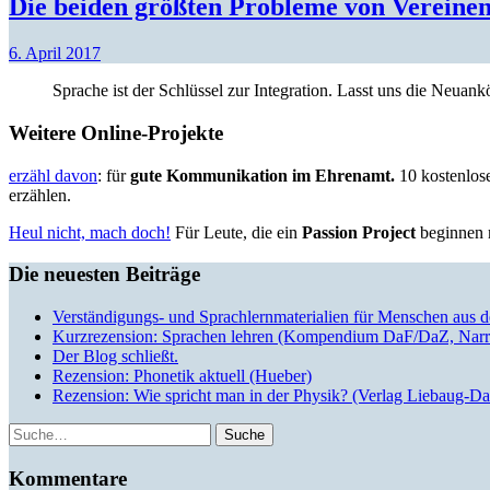
Die beiden größten Probleme von Vereinen
6. April 2017
Sprache ist der Schlüssel zur Integration. Lasst uns die Neua
Weitere Online-Projekte
erzähl davon
: für
gute Kommunikation im Ehrenamt.
10 kostenlose
erzählen.
Heul nicht, mach doch!
Für Leute, die ein
Passion Project
beginnen m
Die neuesten Beiträge
Verständigungs- und Sprachlernmaterialien für Menschen aus 
Kurzrezension: Sprachen lehren (Kompendium DaF/DaZ, Narr
Der Blog schließt.
Rezension: Phonetik aktuell (Hueber)
Rezension: Wie spricht man in der Physik? (Verlag Liebaug-D
Suche
Kommentare