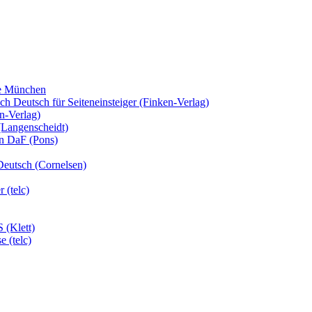
fe München
 Deutsch für Seiteneinsteiger (Finken-Verlag)
n-Verlag)
(Langenscheidt)
en DaF (Pons)
Deutsch (Cornelsen)
 (telc)
 (Klett)
 (telc)