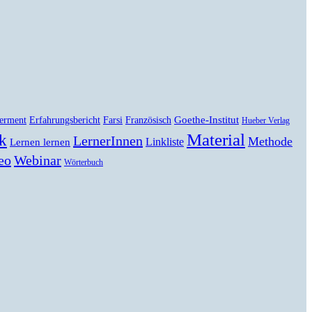
Goethe-Institut
erment
Erfahrungsbericht
Farsi
Französisch
Hueber Verlag
Material
k
LernerInnen
Methode
Linkliste
Lernen lernen
eo
Webinar
Wörterbuch