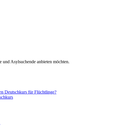
nge und Asylsuchende anbieten möchten.
nen Deutschkurs für Flüchtlinge?
schkurs
n