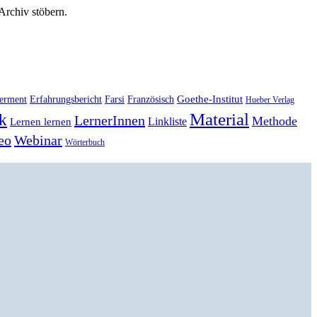
 Archiv stöbern.
Goethe-Institut
erment
Erfahrungsbericht
Farsi
Französisch
Hueber Verlag
Material
k
LernerInnen
Methode
Linkliste
Lernen lernen
eo
Webinar
Wörterbuch