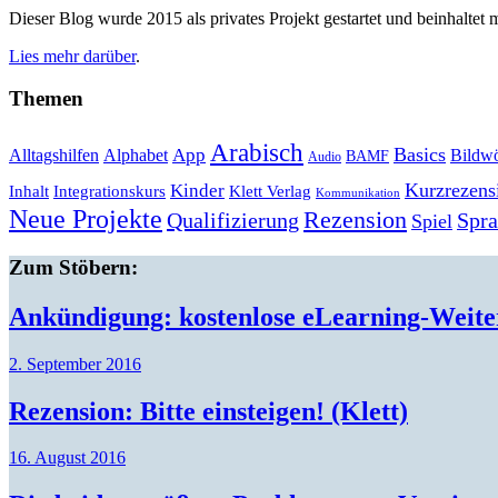
Dieser Blog wurde 2015 als privates Projekt gestartet und beinhaltet m
Lies mehr darüber
.
Themen
Arabisch
Basics
Alltagshilfen
Alphabet
App
Bildwö
BAMF
Audio
Kurzrezens
Kinder
Klett Verlag
Inhalt
Integrationskurs
Kommunikation
Neue Projekte
Rezension
Qualifizierung
Spr
Spiel
Zum Stöbern:
Ankündigung: kostenlose eLearning-Weiter
2. September 2016
Rezension: Bitte einsteigen! (Klett)
16. August 2016