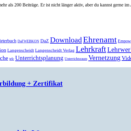
ehr als 200 Beiträge. Er ist nicht länger aktiv, aber du kannst gerne im
Ehrenamt
Download
rterbuch
DaZ
Empow
DaFWEBKON
Lehrkraft
Lehrwer
ion
Langenscheidt
Langenscheidt Verlag
Vernetzung
Unterrichtsplanung
Vid
ache
telc
Unterrichtsraum
bildung + Zertifikat