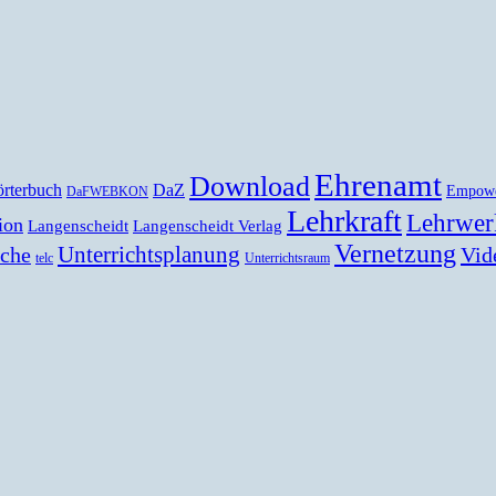
Ehrenamt
Download
rterbuch
DaZ
Empow
DaFWEBKON
Lehrkraft
Lehrwer
ion
Langenscheidt
Langenscheidt Verlag
Vernetzung
Unterrichtsplanung
Vid
ache
telc
Unterrichtsraum