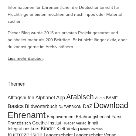
Informationen für Ehrenamtliche, die Deutschunterricht für
Flüchtlinge anbieten möchten und nach Tipps oder Material
suchen.
Dieser Blog wurde 2015 als privates Projekt gestartet und
beinhaltet mehr als 200 Beiträge. Er ist nicht länger aktiv, aber
du kannst gerne im Archiv stöbern.
Lies mehr darüber
.
Themen
Arabisch
Alltagshilfen
Alphabet
App
BAMF
Audio
Download
Basics
Bildwörterbuch
DaZ
DaFWEBKON
Ehrenamt
Empowerment
Erfahrungsbericht
Farsi
Goethe-Institut
Inhalt
Französisch
Hueber Verlag
Kinder
Klett Verlag
Integrationskurs
Kommunikation
Kurzrezension
Langenscheidt
Langenscheidt Verlag