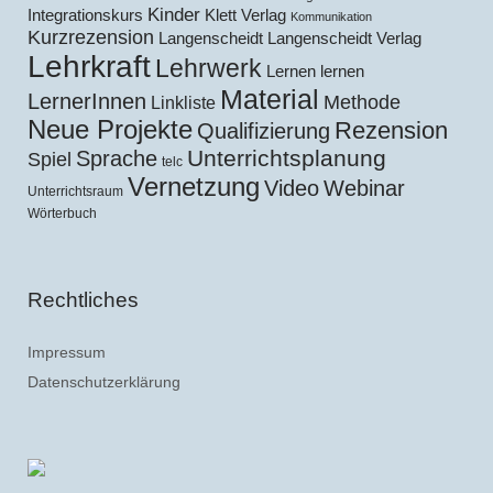
Kinder
Klett Verlag
Integrationskurs
Kommunikation
Kurzrezension
Langenscheidt
Langenscheidt Verlag
Lehrkraft
Lehrwerk
Lernen lernen
Material
LernerInnen
Methode
Linkliste
Neue Projekte
Rezension
Qualifizierung
Unterrichtsplanung
Sprache
Spiel
telc
Vernetzung
Video
Webinar
Unterrichtsraum
Wörterbuch
Rechtliches
Impressum
Datenschutzerklärung