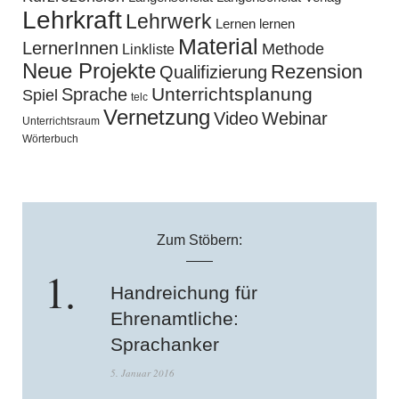
Lehrkraft
Lehrwerk
Lernen lernen
Material
LernerInnen
Methode
Linkliste
Neue Projekte
Rezension
Qualifizierung
Unterrichtsplanung
Sprache
Spiel
telc
Vernetzung
Video
Webinar
Unterrichtsraum
Wörterbuch
Zum Stöbern:
Handreichung für
Ehrenamtliche:
Sprachanker
5. Januar 2016