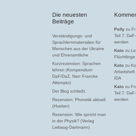
Die neuesten
Kommen
Beiträge
Polly
zu
Fr
Teil 7: Da
Verständigungs- und
werden
Sprachlernmaterialien für
Menschen aus der Ukraine
Kato
zu
Le
und Ehrenamtliche
Flüchtling
Kurzrezension: Sprachen
Kato
zu
Ko
lehren (Kompendium
Arbeitsheft
DaF/DaZ, Narr Francke
IDA
Attempto)
Kato
zu
Fr
Der Blog schließt.
Teil 7: Da
werden
Rezension: Phonetik aktuell
(Hueber)
Rezension: Wie spricht man
in der Physik? (Verlag
Liebaug-Dartmann)