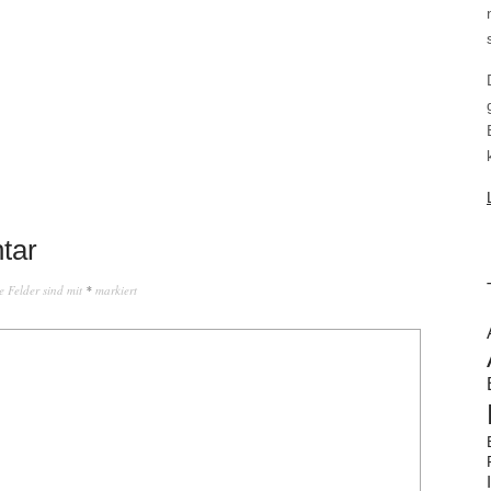
tar
e Felder sind mit
*
markiert