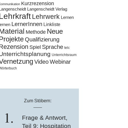
Kurzrezension
Kommunikation
Langenscheidt
Langenscheidt Verlag
Lehrkraft
Lehrwerk
Lernen
LernerInnen
Linkliste
lernen
Material
Neue
Methode
Projekte
Qualifizierung
Rezension
Sprache
Spiel
telc
Unterrichtsplanung
Unterrichtsraum
Vernetzung
Video
Webinar
Wörterbuch
Zum Stöbern:
Frage & Antwort,
Teil 9: Hospitation