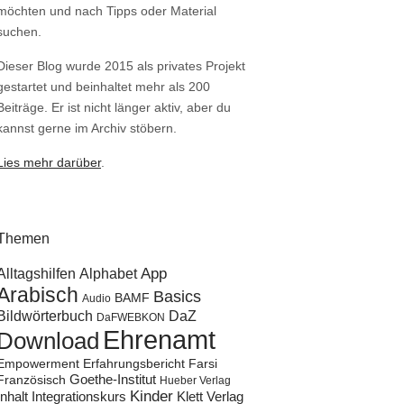
möchten und nach Tipps oder Material
suchen.
Dieser Blog wurde 2015 als privates Projekt
gestartet und beinhaltet mehr als 200
Beiträge. Er ist nicht länger aktiv, aber du
kannst gerne im Archiv stöbern.
Lies mehr darüber
.
Themen
Alltagshilfen
Alphabet
App
Arabisch
Basics
BAMF
Audio
Bildwörterbuch
DaZ
DaFWEBKON
Ehrenamt
Download
Empowerment
Erfahrungsbericht
Farsi
Goethe-Institut
Französisch
Hueber Verlag
Kinder
Klett Verlag
Inhalt
Integrationskurs