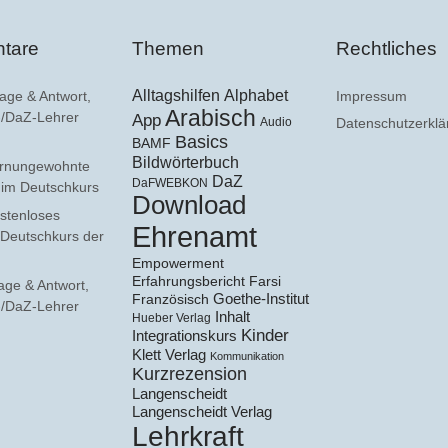
tare
Themen
Rechtliches
Alltagshilfen
Alphabet
age & Antwort,
Impressum
Arabisch
F-/DaZ-Lehrer
App
Audio
Datenschutzerklä
Basics
BAMF
Bildwörterbuch
rnungewohnte
DaZ
DaFWEBKON
e im Deutschkurs
Download
stenloses
Ehrenamt
 Deutschkurs der
Empowerment
Erfahrungsbericht
Farsi
age & Antwort,
Goethe-Institut
Französisch
F-/DaZ-Lehrer
Inhalt
Hueber Verlag
Kinder
Integrationskurs
Klett Verlag
Kommunikation
Kurzrezension
Langenscheidt
Langenscheidt Verlag
Lehrkraft