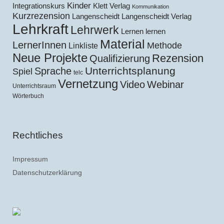
Kinder
Klett Verlag
Integrationskurs
Kommunikation
Kurzrezension
Langenscheidt
Langenscheidt Verlag
Lehrkraft
Lehrwerk
Lernen lernen
Material
LernerInnen
Methode
Linkliste
Neue Projekte
Rezension
Qualifizierung
Unterrichtsplanung
Sprache
Spiel
telc
Vernetzung
Video
Webinar
Unterrichtsraum
Wörterbuch
Rechtliches
Impressum
Datenschutzerklärung