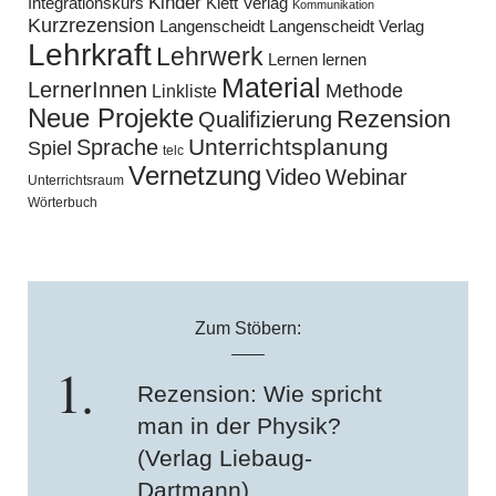
Kinder
Klett Verlag
Integrationskurs
Kommunikation
Kurzrezension
Langenscheidt
Langenscheidt Verlag
Lehrkraft
Lehrwerk
Lernen lernen
Material
LernerInnen
Methode
Linkliste
Neue Projekte
Rezension
Qualifizierung
Unterrichtsplanung
Sprache
Spiel
telc
Vernetzung
Video
Webinar
Unterrichtsraum
Wörterbuch
Zum Stöbern:
Rezension: Wie spricht
man in der Physik?
(Verlag Liebaug-
Dartmann)