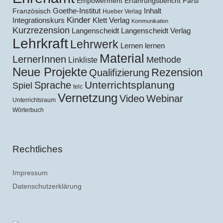
Empowerment
Erfahrungsbericht
Farsi
Goethe-Institut
Inhalt
Französisch
Hueber Verlag
Kinder
Klett Verlag
Integrationskurs
Kommunikation
Kurzrezension
Langenscheidt
Langenscheidt Verlag
Lehrkraft
Lehrwerk
Lernen lernen
Material
LernerInnen
Methode
Linkliste
Neue Projekte
Rezension
Qualifizierung
Unterrichtsplanung
Sprache
Spiel
telc
Vernetzung
Video
Webinar
Unterrichtsraum
Wörterbuch
Rechtliches
Impressum
Datenschutzerklärung