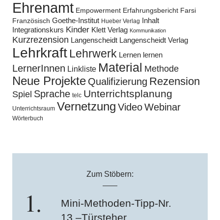
Ehrenamt
Empowerment
Erfahrungsbericht
Farsi
Goethe-Institut
Inhalt
Französisch
Hueber Verlag
Kinder
Klett Verlag
Integrationskurs
Kommunikation
Kurzrezension
Langenscheidt
Langenscheidt Verlag
Lehrkraft
Lehrwerk
Lernen lernen
Material
LernerInnen
Methode
Linkliste
Neue Projekte
Rezension
Qualifizierung
Unterrichtsplanung
Sprache
Spiel
telc
Vernetzung
Video
Webinar
Unterrichtsraum
Wörterbuch
Zum Stöbern:
Mini-Methoden-Tipp-Nr.
13 –Türsteher