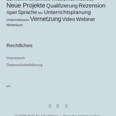
Neue Projekte
Rezension
Qualifizierung
Unterrichtsplanung
Sprache
Spiel
telc
Vernetzung
Video
Webinar
Unterrichtsraum
Wörterbuch
Rechtliches
Impressum
Datenschutzerklärung
YouTube
Feed
© 2026
DaF für Flüchtlinge – Sprache ist Integration.