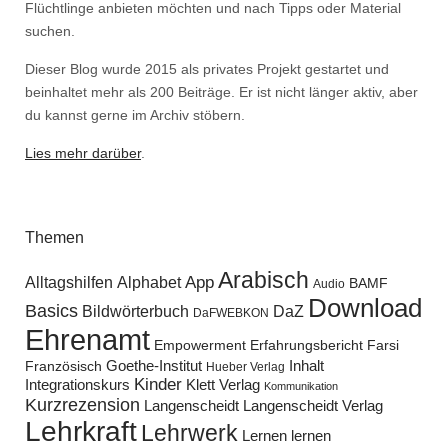
Flüchtlinge anbieten möchten und nach Tipps oder Material
suchen.
Dieser Blog wurde 2015 als privates Projekt gestartet und
beinhaltet mehr als 200 Beiträge. Er ist nicht länger aktiv, aber
du kannst gerne im Archiv stöbern.
Lies mehr darüber
.
Themen
Arabisch
Alltagshilfen
Alphabet
App
BAMF
Audio
Download
Basics
Bildwörterbuch
DaZ
DaFWEBKON
Ehrenamt
Empowerment
Erfahrungsbericht
Farsi
Goethe-Institut
Inhalt
Französisch
Hueber Verlag
Kinder
Klett Verlag
Integrationskurs
Kommunikation
Kurzrezension
Langenscheidt
Langenscheidt Verlag
Lehrkraft
Lehrwerk
Lernen lernen