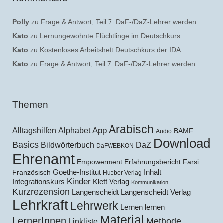
Polly
zu
Frage & Antwort, Teil 7: DaF-/DaZ-Lehrer werden
Kato
zu
Lernungewohnte Flüchtlinge im Deutschkurs
Kato
zu
Kostenloses Arbeitsheft Deutschkurs der IDA
Kato
zu
Frage & Antwort, Teil 7: DaF-/DaZ-Lehrer werden
Themen
Arabisch
Alltagshilfen
Alphabet
App
BAMF
Audio
Download
Basics
Bildwörterbuch
DaZ
DaFWEBKON
Ehrenamt
Empowerment
Erfahrungsbericht
Farsi
Goethe-Institut
Inhalt
Französisch
Hueber Verlag
Kinder
Klett Verlag
Integrationskurs
Kommunikation
Kurzrezension
Langenscheidt
Langenscheidt Verlag
Lehrkraft
Lehrwerk
Lernen lernen
Material
LernerInnen
Methode
Linkliste