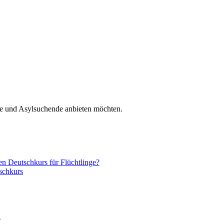
nge und Asylsuchende anbieten möchten.
nen Deutschkurs für Flüchtlinge?
schkurs
n