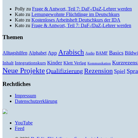
Polly
zu
Frage & Antwort, Teil 7: DaF-/DaZ-Lehrer werden
Kato
zu
Lernungewohnte Flüchtlinge im Deutschkurs
Kato
zu
Kostenloses Arbeitsheft Deutschkurs der IDA
Kato
zu
Frage & Antwort, Teil 7: DaF-/DaZ-Lehrer werden
Themen
Arabisch
Basics
Alltagshilfen
Alphabet
App
Bildwö
BAMF
Audio
Kurzrezens
Kinder
Klett Verlag
Inhalt
Integrationskurs
Kommunikation
Neue Projekte
Rezension
Qualifizierung
Spr
Spiel
Rechtliches
Impressum
Datenschutzerklärung
YouTube
Feed