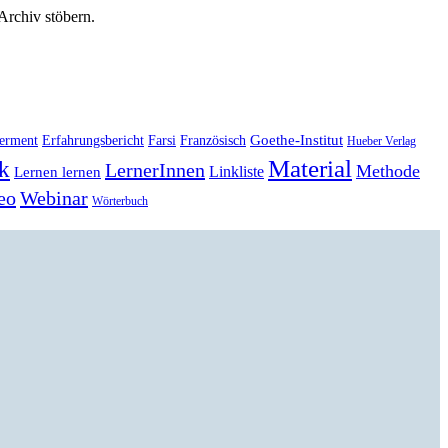
 Archiv stöbern.
Goethe-Institut
erment
Erfahrungsbericht
Farsi
Französisch
Hueber Verlag
Material
k
LernerInnen
Methode
Linkliste
Lernen lernen
eo
Webinar
Wörterbuch