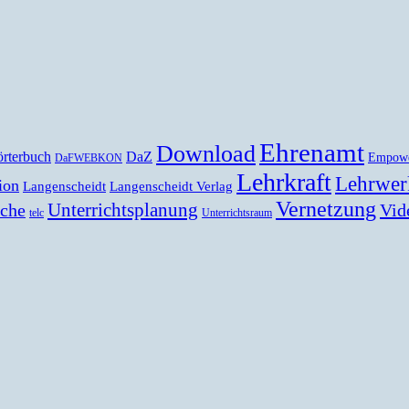
Ehrenamt
Download
rterbuch
DaZ
Empow
DaFWEBKON
Lehrkraft
Lehrwer
ion
Langenscheidt
Langenscheidt Verlag
Vernetzung
Unterrichtsplanung
Vid
ache
telc
Unterrichtsraum