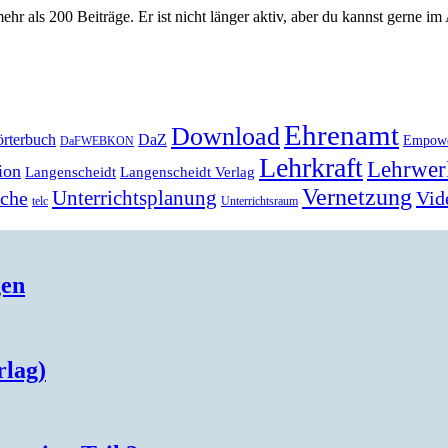
ehr als 200 Beiträge. Er ist nicht länger aktiv, aber du kannst gerne im
Ehrenamt
Download
rterbuch
DaZ
Empow
DaFWEBKON
Lehrkraft
Lehrwer
ion
Langenscheidt
Langenscheidt Verlag
Vernetzung
Unterrichtsplanung
Vid
ache
telc
Unterrichtsraum
gen
rlag)