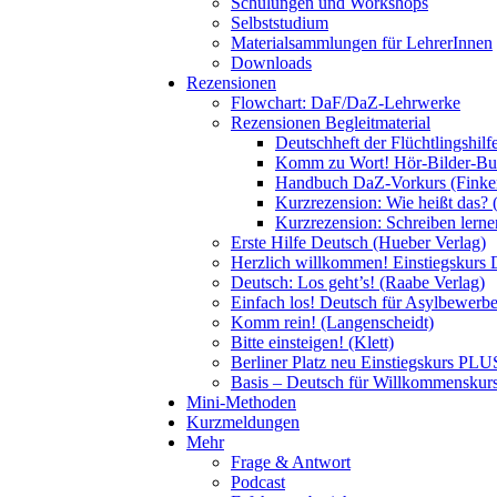
Schulungen und Workshops
Selbststudium
Materialsammlungen für LehrerInnen
Downloads
Rezensionen
Flowchart: DaF/DaZ-Lehrwerke
Rezensionen Begleitmaterial
Deutschheft der Flüchtlingshil
Komm zu Wort! Hör-Bilder-Buch
Handbuch DaZ-Vorkurs (Finke
Kurzrezension: Wie heißt das? 
Kurzrezension: Schreiben lern
Erste Hilfe Deutsch (Hueber Verlag)
Herzlich willkommen! Einstiegskurs 
Deutsch: Los geht’s! (Raabe Verlag)
Einfach los! Deutsch für Asylbewerber
Komm rein! (Langenscheidt)
Bitte einsteigen! (Klett)
Berliner Platz neu Einstiegskurs PLUS
Basis – Deutsch für Willkommenskurse
Mini-Methoden
Kurzmeldungen
Mehr
Frage & Antwort
Podcast