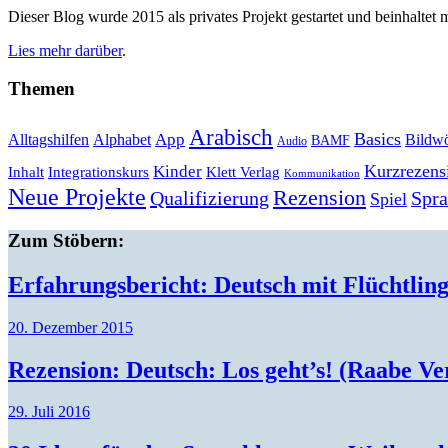
Dieser Blog wurde 2015 als privates Projekt gestartet und beinhaltet m
Lies mehr darüber
.
Themen
Arabisch
Basics
Alltagshilfen
Alphabet
App
Bildwö
BAMF
Audio
Kurzrezens
Kinder
Klett Verlag
Inhalt
Integrationskurs
Kommunikation
Neue Projekte
Rezension
Qualifizierung
Spr
Spiel
Zum Stöbern:
Erfahrungsbericht: Deutsch mit Flüchtlin
20. Dezember 2015
Rezension: Deutsch: Los geht’s! (Raabe Ve
29. Juli 2016