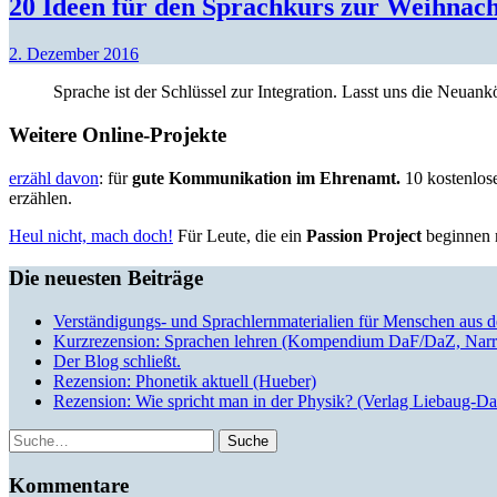
20 Ideen für den Sprachkurs zur Weihnacht
2. Dezember 2016
Sprache ist der Schlüssel zur Integration. Lasst uns die Neua
Weitere Online-Projekte
erzähl davon
: für
gute Kommunikation im Ehrenamt.
10 kostenlose
erzählen.
Heul nicht, mach doch!
Für Leute, die ein
Passion Project
beginnen m
Die neuesten Beiträge
Verständigungs- und Sprachlernmaterialien für Menschen aus 
Kurzrezension: Sprachen lehren (Kompendium DaF/DaZ, Narr
Der Blog schließt.
Rezension: Phonetik aktuell (Hueber)
Rezension: Wie spricht man in der Physik? (Verlag Liebaug-D
Suche
Kommentare