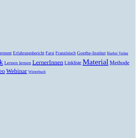
Goethe-Institut
erment
Erfahrungsbericht
Farsi
Französisch
Hueber Verlag
Material
k
LernerInnen
Methode
Linkliste
Lernen lernen
eo
Webinar
Wörterbuch