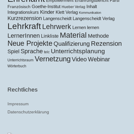
Empowerment
Erfahrungsbericht
Farsi
Goethe-Institut
Inhalt
Französisch
Hueber Verlag
Kinder
Klett Verlag
Integrationskurs
Kommunikation
Kurzrezension
Langenscheidt
Langenscheidt Verlag
Lehrkraft
Lehrwerk
Lernen lernen
Material
LernerInnen
Methode
Linkliste
Neue Projekte
Rezension
Qualifizierung
Unterrichtsplanung
Sprache
Spiel
telc
Vernetzung
Video
Webinar
Unterrichtsraum
Wörterbuch
Rechtliches
Impressum
Datenschutzerklärung