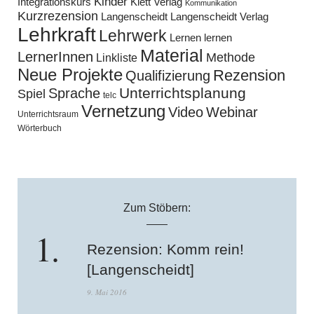
Kinder
Klett Verlag
Integrationskurs
Kommunikation
Kurzrezension
Langenscheidt
Langenscheidt Verlag
Lehrkraft
Lehrwerk
Lernen lernen
Material
LernerInnen
Methode
Linkliste
Neue Projekte
Rezension
Qualifizierung
Unterrichtsplanung
Sprache
Spiel
telc
Vernetzung
Video
Webinar
Unterrichtsraum
Wörterbuch
Zum Stöbern:
Rezension: Komm rein!
[Langenscheidt]
9. Mai 2016