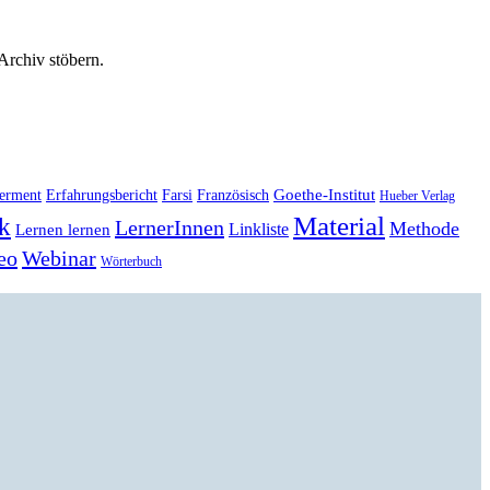
 Archiv stöbern.
Goethe-Institut
erment
Erfahrungsbericht
Farsi
Französisch
Hueber Verlag
Material
k
LernerInnen
Methode
Linkliste
Lernen lernen
eo
Webinar
Wörterbuch