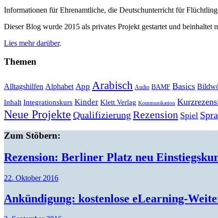
Informationen für Ehrenamtliche, die Deutschunterricht für Flüchtlin
Dieser Blog wurde 2015 als privates Projekt gestartet und beinhaltet m
Lies mehr darüber
.
Themen
Arabisch
Basics
Alltagshilfen
Alphabet
App
Bildwö
BAMF
Audio
Kurzrezens
Kinder
Klett Verlag
Inhalt
Integrationskurs
Kommunikation
Neue Projekte
Rezension
Qualifizierung
Spr
Spiel
Zum Stöbern:
Rezension: Berliner Platz neu Einstiegskur
22. Oktober 2016
Ankündigung: kostenlose eLearning-Weiter