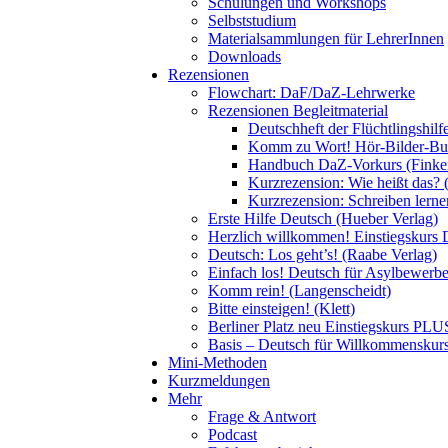
Schulungen und Workshops
Selbststudium
Materialsammlungen für LehrerInnen
Downloads
Rezensionen
Flowchart: DaF/DaZ-Lehrwerke
Rezensionen Begleitmaterial
Deutschheft der Flüchtlingshil
Komm zu Wort! Hör-Bilder-Buch
Handbuch DaZ-Vorkurs (Finke
Kurzrezension: Wie heißt das? 
Kurzrezension: Schreiben lern
Erste Hilfe Deutsch (Hueber Verlag)
Herzlich willkommen! Einstiegskurs 
Deutsch: Los geht’s! (Raabe Verlag)
Einfach los! Deutsch für Asylbewerber
Komm rein! (Langenscheidt)
Bitte einsteigen! (Klett)
Berliner Platz neu Einstiegskurs PLUS
Basis – Deutsch für Willkommenskurse
Mini-Methoden
Kurzmeldungen
Mehr
Frage & Antwort
Podcast