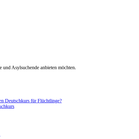
nge und Asylsuchende anbieten möchten.
nen Deutschkurs für Flüchtlinge?
schkurs
n