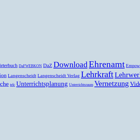
Ehrenamt
Download
rterbuch
DaZ
Empow
DaFWEBKON
Lehrkraft
Lehrwer
ion
Langenscheidt
Langenscheidt Verlag
Vernetzung
Unterrichtsplanung
Vid
ache
telc
Unterrichtsraum