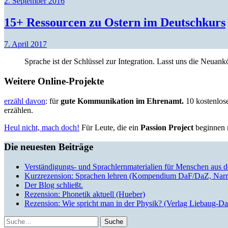
2. September 2016
15+ Ressourcen zu Ostern im Deutschkurs
7. April 2017
Sprache ist der Schlüssel zur Integration. Lasst uns die Neua
Weitere Online-Projekte
erzähl davon
: für
gute Kommunikation im Ehrenamt.
10 kostenlose
erzählen.
Heul nicht, mach doch!
Für Leute, die ein
Passion Project
beginnen m
Die neuesten Beiträge
Verständigungs- und Sprachlernmaterialien für Menschen aus 
Kurzrezension: Sprachen lehren (Kompendium DaF/DaZ, Narr
Der Blog schließt.
Rezension: Phonetik aktuell (Hueber)
Rezension: Wie spricht man in der Physik? (Verlag Liebaug-D
Suche