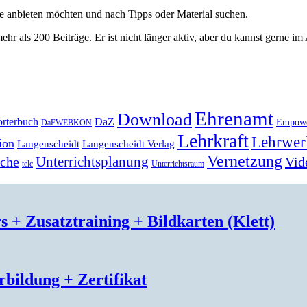
ge anbieten möchten und nach Tipps oder Material suchen.
ehr als 200 Beiträge. Er ist nicht länger aktiv, aber du kannst gerne im
Ehrenamt
Download
rterbuch
DaZ
Empow
DaFWEBKON
Lehrkraft
Lehrwer
ion
Langenscheidt
Langenscheidt Verlag
Vernetzung
Unterrichtsplanung
Vid
ache
telc
Unterrichtsraum
s + Zusatztraining + Bildkarten (Klett)
bildung + Zertifikat