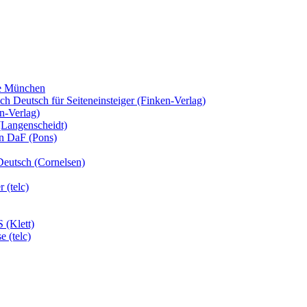
fe München
 Deutsch für Seiteneinsteiger (Finken-Verlag)
n-Verlag)
(Langenscheidt)
en DaF (Pons)
Deutsch (Cornelsen)
 (telc)
 (Klett)
 (telc)