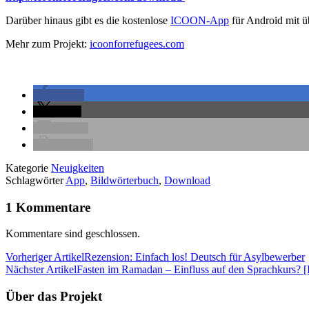
Darüber hinaus gibt es die kostenlose
ICOON-App
für Android mit 
Mehr zum Projekt:
icoonforrefugees.com
teilen
teilen
E-Mail
drucken
Kategorie
Neuigkeiten
Schlagwörter
App
,
Bildwörterbuch
,
Download
1 Kommentare
Kommentare sind geschlossen.
Vorheriger Artikel
Rezension: Einfach los! Deutsch für Asylbewerber
Nächster Artikel
Fasten im Ramadan – Einfluss auf den Sprachkurs? [
Über das Projekt