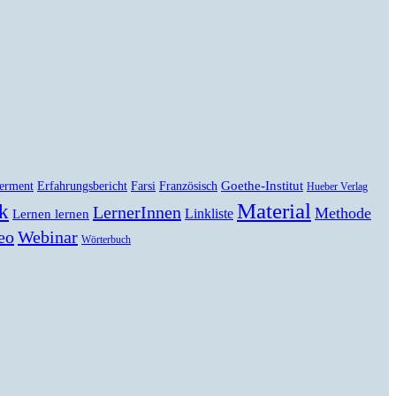
Goethe-Institut
erment
Erfahrungsbericht
Farsi
Französisch
Hueber Verlag
Material
k
LernerInnen
Methode
Linkliste
Lernen lernen
eo
Webinar
Wörterbuch