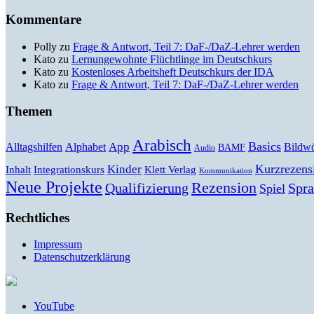
Kommentare
Polly
zu
Frage & Antwort, Teil 7: DaF-/DaZ-Lehrer werden
Kato
zu
Lernungewohnte Flüchtlinge im Deutschkurs
Kato
zu
Kostenloses Arbeitsheft Deutschkurs der IDA
Kato
zu
Frage & Antwort, Teil 7: DaF-/DaZ-Lehrer werden
Themen
Arabisch
Basics
Alltagshilfen
Alphabet
App
Bildwö
BAMF
Audio
Kurzrezens
Kinder
Klett Verlag
Inhalt
Integrationskurs
Kommunikation
Neue Projekte
Rezension
Qualifizierung
Spr
Spiel
Rechtliches
Impressum
Datenschutzerklärung
YouTube