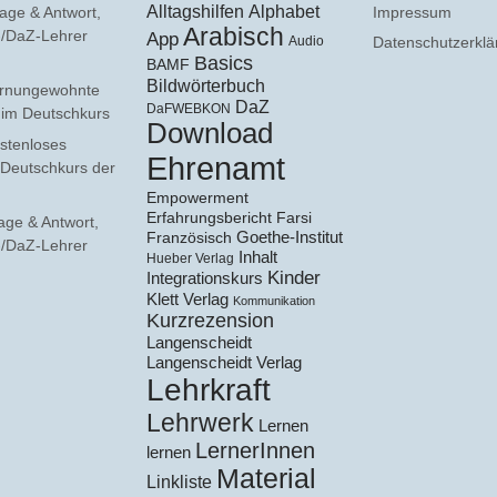
Alltagshilfen
Alphabet
age & Antwort,
Impressum
Arabisch
F-/DaZ-Lehrer
App
Audio
Datenschutzerklä
Basics
BAMF
Bildwörterbuch
rnungewohnte
DaZ
DaFWEBKON
e im Deutschkurs
Download
stenloses
Ehrenamt
 Deutschkurs der
Empowerment
Erfahrungsbericht
Farsi
age & Antwort,
Goethe-Institut
Französisch
F-/DaZ-Lehrer
Inhalt
Hueber Verlag
Kinder
Integrationskurs
Klett Verlag
Kommunikation
Kurzrezension
Langenscheidt
Langenscheidt Verlag
Lehrkraft
Lehrwerk
Lernen
LernerInnen
lernen
Material
Linkliste