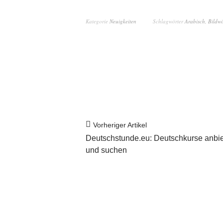
Kategorie
Neuigkeiten
Schlagwörter
Arabisch
,
Bildw
Vorheriger Artikel
Deutschstunde.eu: Deutschkurse anbi
und suchen