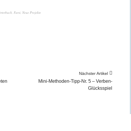
örterbuch
,
Farsi
,
Neue Projekte
Nächster Artikel
eten
Mini-Methoden-Tipp-Nr. 5 – Verben-
Glücksspiel