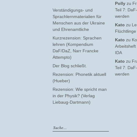
Polly
zu
Fr
Teil 7: Da
Verständigungs- und
werden
Sprachlernmaterialien für
Menschen aus der Ukraine
Kato
zu
Le
und Ehrenamtliche
Flüchtling
Kurzrezension: Sprachen
Kato
zu
Ko
lehren (Kompendium
Arbeitsheft
DaF/DaZ, Narr Francke
IDA
Attempto)
Kato
zu
Fr
Der Blog schließt.
Teil 7: Da
werden
Rezension: Phonetik aktuell
(Hueber)
Rezension: Wie spricht man
in der Physik? (Verlag
Liebaug-Dartmann)