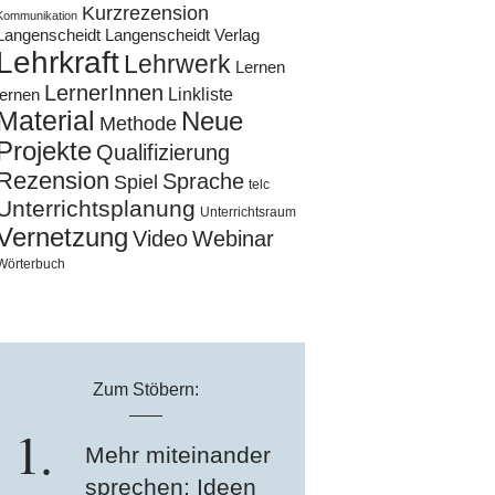
Kurzrezension
Kommunikation
Langenscheidt
Langenscheidt Verlag
Lehrkraft
Lehrwerk
Lernen
LernerInnen
Linkliste
lernen
Material
Neue
Methode
Projekte
Qualifizierung
Rezension
Sprache
Spiel
telc
Unterrichtsplanung
Unterrichtsraum
Vernetzung
Video
Webinar
Wörterbuch
Zum Stöbern:
Mehr miteinander
sprechen: Ideen