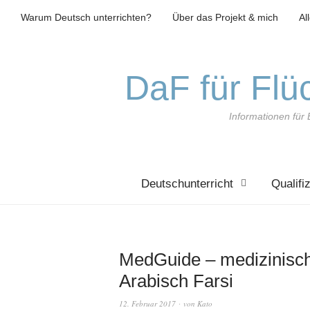
Warum Deutsch unterrichten?
Über das Projekt & mich
Al
DaF für Flüc
Informationen für 
Deutschunterricht
Qualifi
MedGuide – medizinisch
Arabisch Farsi
12. Februar 2017
von
Kato