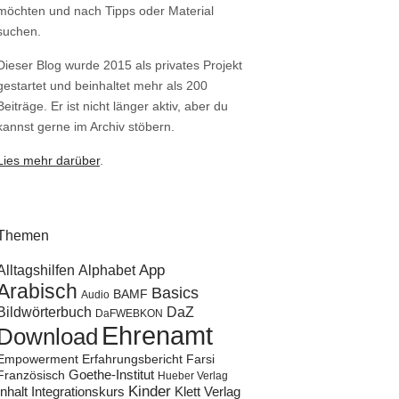
möchten und nach Tipps oder Material
suchen.
Dieser Blog wurde 2015 als privates Projekt
gestartet und beinhaltet mehr als 200
Beiträge. Er ist nicht länger aktiv, aber du
kannst gerne im Archiv stöbern.
Lies mehr darüber
.
Themen
Alltagshilfen
Alphabet
App
Arabisch
Basics
BAMF
Audio
Bildwörterbuch
DaZ
DaFWEBKON
Ehrenamt
Download
Empowerment
Erfahrungsbericht
Farsi
Goethe-Institut
Französisch
Hueber Verlag
Kinder
Klett Verlag
Inhalt
Integrationskurs