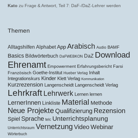
Kato
zu
Frage & Antwort, Teil 7: DaF-/DaZ-Lehrer werden
Themen
Arabisch
Alltagshilfen
Alphabet
App
BAMF
Audio
Download
Basics
Bildwörterbuch
DaZ
DaFWEBKON
Ehrenamt
Empowerment
Erfahrungsbericht
Farsi
Goethe-Institut
Inhalt
Französisch
Hueber Verlag
Kinder
Klett Verlag
Integrationskurs
Kommunikation
Kurzrezension
Langenscheidt
Langenscheidt Verlag
Lehrkraft
Lehrwerk
Lernen lernen
Material
LernerInnen
Methode
Linkliste
Neue Projekte
Rezension
Qualifizierung
Unterrichtsplanung
Sprache
Spiel
telc
Vernetzung
Video
Webinar
Unterrichtsraum
Wörterbuch