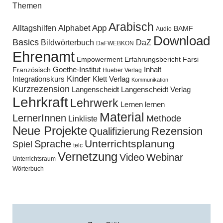
Themen
Arabisch
Alltagshilfen
Alphabet
App
BAMF
Audio
Download
Basics
Bildwörterbuch
DaZ
DaFWEBKON
Ehrenamt
Empowerment
Erfahrungsbericht
Farsi
Goethe-Institut
Inhalt
Französisch
Hueber Verlag
Kinder
Klett Verlag
Integrationskurs
Kommunikation
Kurzrezension
Langenscheidt
Langenscheidt Verlag
Lehrkraft
Lehrwerk
Lernen lernen
Material
LernerInnen
Methode
Linkliste
Neue Projekte
Rezension
Qualifizierung
Unterrichtsplanung
Sprache
Spiel
telc
Vernetzung
Video
Webinar
Unterrichtsraum
Wörterbuch