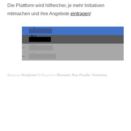
Die Plattform wird hilfreicher, je mehr Initiativen
mitmachen und ihre Angebote
eintragen
!
teilen
teilen
E-Mail
drucken
Kategorie
Neuigkeiten
Schlagwörter
Ehrenamt
,
Neue Projekte
,
Vernetzung