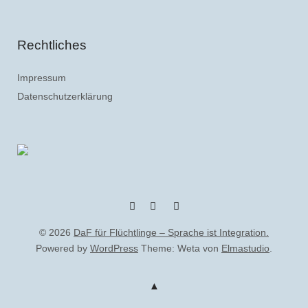
Rechtliches
Impressum
Datenschutzerklärung
YouTube
Feed
© 2026
DaF für Flüchtlinge – Sprache ist Integration.
Powered by
WordPress
Theme: Weta von
Elmastudio
.