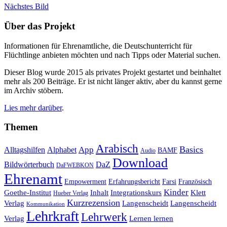
Nächstes Bild
Über das Projekt
Informationen für Ehrenamtliche, die Deutschunterricht für
Flüchtlinge anbieten möchten und nach Tipps oder Material suchen.
Dieser Blog wurde 2015 als privates Projekt gestartet und beinhaltet
mehr als 200 Beiträge. Er ist nicht länger aktiv, aber du kannst gerne
im Archiv stöbern.
Lies mehr darüber
.
Themen
Arabisch
Basics
Alltagshilfen
Alphabet
App
BAMF
Audio
Download
Bildwörterbuch
DaZ
DaFWEBKON
Ehrenamt
Empowerment
Erfahrungsbericht
Farsi
Französisch
Kinder
Klett
Goethe-Institut
Inhalt
Integrationskurs
Hueber Verlag
Kurzrezension
Verlag
Langenscheidt
Langenscheidt
Kommunikation
Lehrkraft
Lehrwerk
Lernen lernen
Verlag