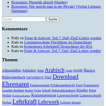
Rezension: Phonetik aktuell (Hueber)
Rezension: Wie spricht man in der Physik? (Verlag Liebaug-
Dartmann)
Suche
Kommentare
Polly
zu
Frage & Antwort, Teil 7: DaF-/DaZ-Lehrer werden
Kato
zu
Lernungewohnte Flüchtlinge im Deutschkurs
Kato
zu
Kostenloses Arbeitsheft Deutschkurs der IDA
Kato
zu
Frage & Antwort, Teil 7: DaF-/DaZ-Lehrer werden
Themen
Arabisch
Basics
Alltagshilfen
Alphabet
App
BAMF
Audio
Download
Bildwörterbuch
DaZ
DaFWEBKON
Ehrenamt
Empowerment
Erfahrungsbericht
Farsi
Französisch
Kinder
Klett
Goethe-Institut
Inhalt
Integrationskurs
Hueber Verlag
Kurzrezension
Verlag
Langenscheidt
Langenscheidt
Kommunikation
Lehrkraft
Lehrwerk
Lernen lernen
Verlag