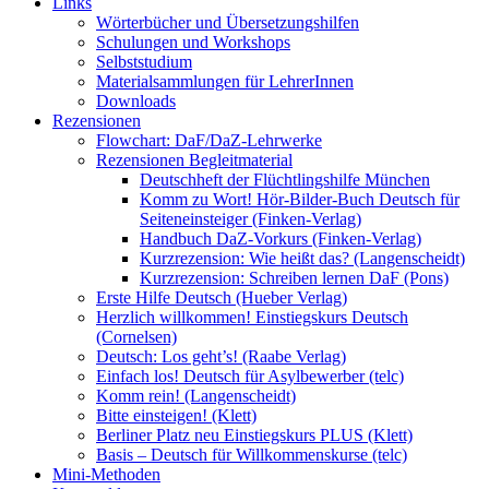
Links
Wörterbücher und Übersetzungshilfen
Schulungen und Workshops
Selbststudium
Materialsammlungen für LehrerInnen
Downloads
Rezensionen
Flowchart: DaF/DaZ-Lehrwerke
Rezensionen Begleitmaterial
Deutschheft der Flüchtlingshilfe München
Komm zu Wort! Hör-Bilder-Buch Deutsch für
Seiteneinsteiger (Finken-Verlag)
Handbuch DaZ-Vorkurs (Finken-Verlag)
Kurzrezension: Wie heißt das? (Langenscheidt)
Kurzrezension: Schreiben lernen DaF (Pons)
Erste Hilfe Deutsch (Hueber Verlag)
Herzlich willkommen! Einstiegskurs Deutsch
(Cornelsen)
Deutsch: Los geht’s! (Raabe Verlag)
Einfach los! Deutsch für Asylbewerber (telc)
Komm rein! (Langenscheidt)
Bitte einsteigen! (Klett)
Berliner Platz neu Einstiegskurs PLUS (Klett)
Basis – Deutsch für Willkommenskurse (telc)
Mini-Methoden