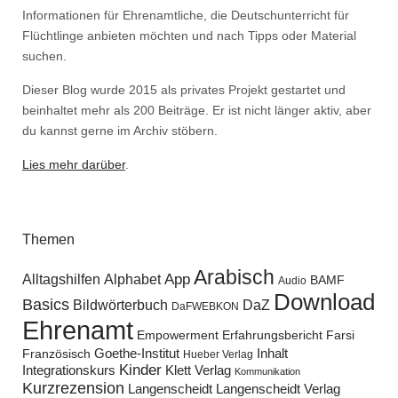
Informationen für Ehrenamtliche, die Deutschunterricht für
Flüchtlinge anbieten möchten und nach Tipps oder Material
suchen.
Dieser Blog wurde 2015 als privates Projekt gestartet und
beinhaltet mehr als 200 Beiträge. Er ist nicht länger aktiv, aber
du kannst gerne im Archiv stöbern.
Lies mehr darüber
.
Themen
Arabisch
Alltagshilfen
Alphabet
App
BAMF
Audio
Download
Basics
Bildwörterbuch
DaZ
DaFWEBKON
Ehrenamt
Empowerment
Erfahrungsbericht
Farsi
Goethe-Institut
Inhalt
Französisch
Hueber Verlag
Kinder
Klett Verlag
Integrationskurs
Kommunikation
Kurzrezension
Langenscheidt
Langenscheidt Verlag