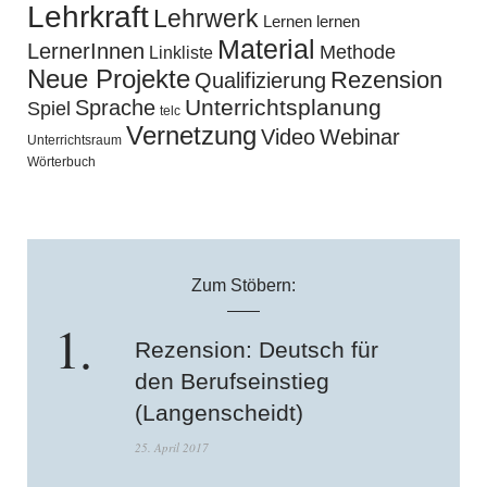
Lehrkraft
Lehrwerk
Lernen lernen
Material
LernerInnen
Methode
Linkliste
Neue Projekte
Rezension
Qualifizierung
Unterrichtsplanung
Sprache
Spiel
telc
Vernetzung
Video
Webinar
Unterrichtsraum
Wörterbuch
Zum Stöbern:
Rezension: Deutsch für
den Berufseinstieg
(Langenscheidt)
25. April 2017