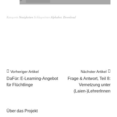
drucken
Kategorie
Neuigkeiten
Schlagwörter
Alphabet
,
Download
Vorheriger Artikel
Nächster Artikel
DaFür: E-Learning-Angebot
Frage & Antwort, Teil 8:
für Flüchtlinge
Vernetzung unter
(Laien-)LehrerInnen
Über das Projekt