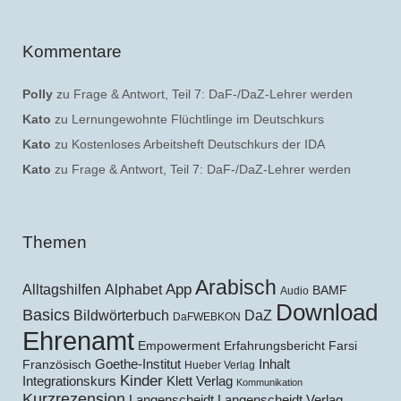
Kommentare
Polly
zu
Frage & Antwort, Teil 7: DaF-/DaZ-Lehrer werden
Kato
zu
Lernungewohnte Flüchtlinge im Deutschkurs
Kato
zu
Kostenloses Arbeitsheft Deutschkurs der IDA
Kato
zu
Frage & Antwort, Teil 7: DaF-/DaZ-Lehrer werden
Themen
Arabisch
Alltagshilfen
Alphabet
App
BAMF
Audio
Download
Basics
Bildwörterbuch
DaZ
DaFWEBKON
Ehrenamt
Empowerment
Erfahrungsbericht
Farsi
Goethe-Institut
Inhalt
Französisch
Hueber Verlag
Kinder
Klett Verlag
Integrationskurs
Kommunikation
Kurzrezension
Langenscheidt
Langenscheidt Verlag