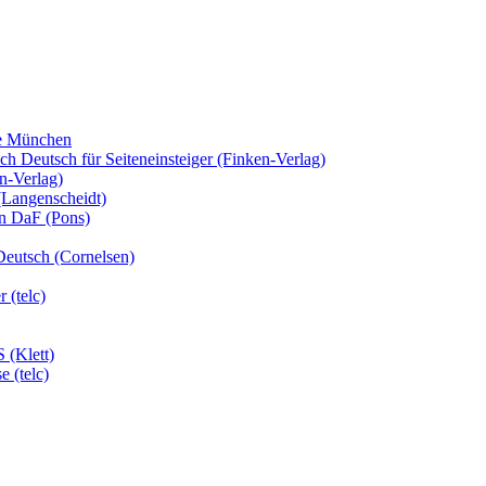
fe München
 Deutsch für Seiteneinsteiger (Finken-Verlag)
n-Verlag)
(Langenscheidt)
en DaF (Pons)
Deutsch (Cornelsen)
 (telc)
 (Klett)
 (telc)