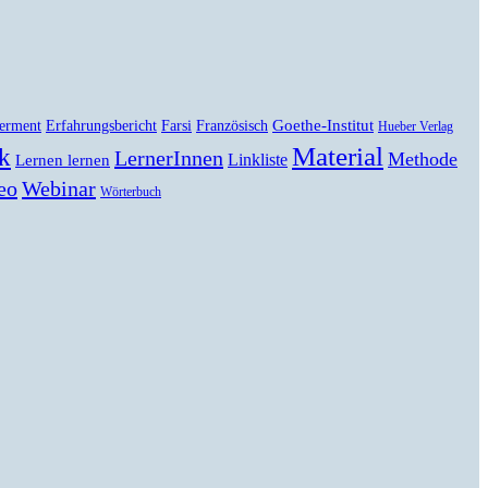
Goethe-Institut
erment
Erfahrungsbericht
Farsi
Französisch
Hueber Verlag
Material
k
LernerInnen
Methode
Linkliste
Lernen lernen
eo
Webinar
Wörterbuch