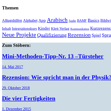
Themen
Arabisch
Basics
Alltagshilfen
Alphabet
App
Bildwö
BAMF
Audio
Kurzrezens
Kinder
Klett Verlag
Inhalt
Integrationskurs
Kommunikation
Neue Projekte
Rezension
Qualifizierung
Spr
Spiel
Zum Stöbern:
Mini-Methoden-Tipp-Nr. 13 –Türsteher
14. Mai 2017
Rezension: Wie spricht man in der Physik
29. Oktober 2018
Die vier Fertigkeiten
1. Dezember 2015