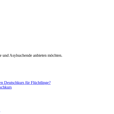
nge und Asylsuchende anbieten möchten.
nen Deutschkurs für Flüchtlinge?
schkurs
n