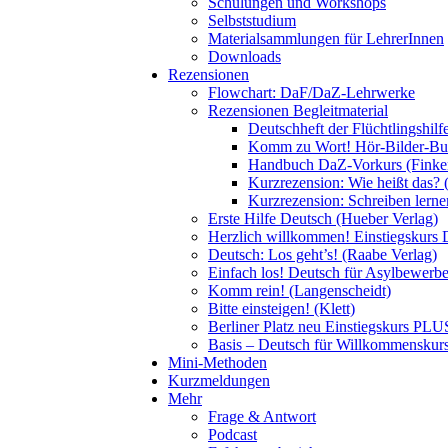
Schulungen und Workshops
Selbststudium
Materialsammlungen für LehrerInnen
Downloads
Rezensionen
Flowchart: DaF/DaZ-Lehrwerke
Rezensionen Begleitmaterial
Deutschheft der Flüchtlingshil
Komm zu Wort! Hör-Bilder-Buch
Handbuch DaZ-Vorkurs (Finke
Kurzrezension: Wie heißt das? 
Kurzrezension: Schreiben lern
Erste Hilfe Deutsch (Hueber Verlag)
Herzlich willkommen! Einstiegskurs 
Deutsch: Los geht’s! (Raabe Verlag)
Einfach los! Deutsch für Asylbewerber
Komm rein! (Langenscheidt)
Bitte einsteigen! (Klett)
Berliner Platz neu Einstiegskurs PLUS
Basis – Deutsch für Willkommenskurse
Mini-Methoden
Kurzmeldungen
Mehr
Frage & Antwort
Podcast