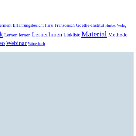
Goethe-Institut
erment
Erfahrungsbericht
Farsi
Französisch
Hueber Verlag
Material
k
LernerInnen
Methode
Linkliste
Lernen lernen
eo
Webinar
Wörterbuch