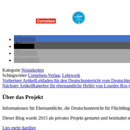
teilen
teilen
E-Mail
drucken
Kategorie
Neuigkeiten
Schlagwörter
Cornelsen-Verlag
,
Lehrwerk
Vorheriger Artikel
Leitfaden für den Deutschunterricht vom Deutschle
Nächster Artikel
Ratgeber für ehrenamtliche Helfer von Lourdes Ros (
Über das Projekt
Informationen für Ehrenamtliche, die Deutschunterricht für Flüchtlin
Dieser Blog wurde 2015 als privates Projekt gestartet und beinhaltet m
Lies mehr darüber
.