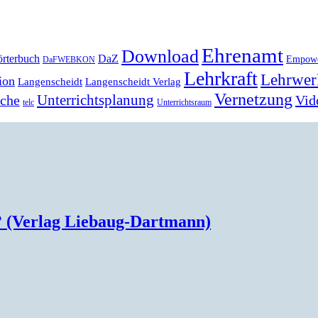
Ehrenamt
Download
rterbuch
DaZ
Empow
DaFWEBKON
Lehrkraft
Lehrwer
ion
Langenscheidt
Langenscheidt Verlag
Vernetzung
Unterrichtsplanung
Vid
ache
telc
Unterrichtsraum
? (Verlag Liebaug-Dartmann)