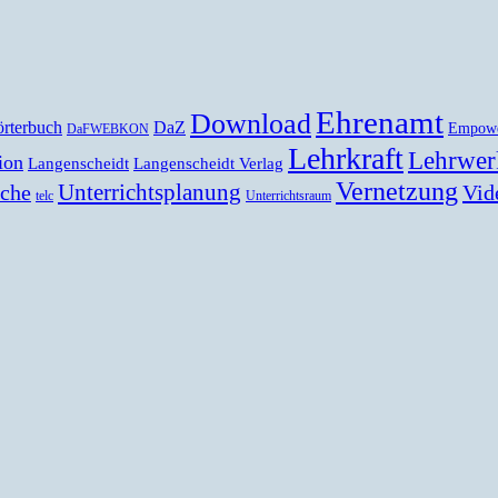
Ehrenamt
Download
rterbuch
DaZ
Empow
DaFWEBKON
Lehrkraft
Lehrwer
ion
Langenscheidt
Langenscheidt Verlag
Vernetzung
Unterrichtsplanung
Vid
ache
telc
Unterrichtsraum