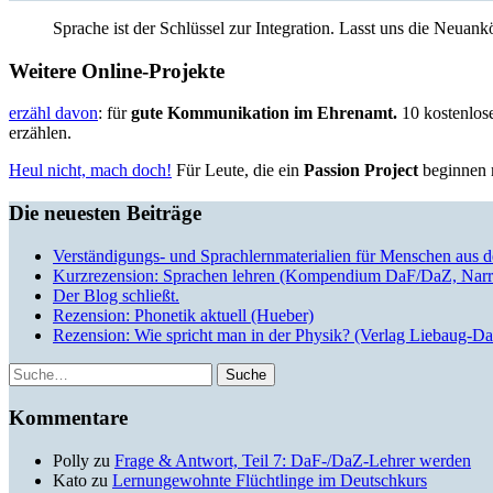
Sprache ist der Schlüssel zur Integration. Lasst uns die Neua
Weitere Online-Projekte
erzähl davon
: für
gute Kommunikation im Ehrenamt.
10 kostenlose
erzählen.
Heul nicht, mach doch!
Für Leute, die ein
Passion Project
beginnen m
Die neuesten Beiträge
Verständigungs- und Sprachlernmaterialien für Menschen aus 
Kurzrezension: Sprachen lehren (Kompendium DaF/DaZ, Narr
Der Blog schließt.
Rezension: Phonetik aktuell (Hueber)
Rezension: Wie spricht man in der Physik? (Verlag Liebaug-D
Suche
Kommentare
Polly
zu
Frage & Antwort, Teil 7: DaF-/DaZ-Lehrer werden
Kato
zu
Lernungewohnte Flüchtlinge im Deutschkurs