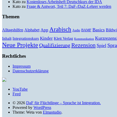
Kato
zu
Kostenloses Arbeitsheft Deutschkurs der IDA
Kato
zu
Frage & Antwort, Teil 7: DaF-/DaZ-Lehrer werden
Themen
Arabisch
Basics
Alltagshilfen
Alphabet
App
Bildwö
BAMF
Audio
Kurzrezens
Kinder
Klett Verlag
Inhalt
Integrationskurs
Kommunikation
Neue Projekte
Rezension
Qualifizierung
Spr
Spiel
Rechtliches
Impressum
Datenschutzerklärung
YouTube
Feed
© 2026
DaF für Flüchtlinge – Sprache ist Integration.
Powered by
WordPress
Theme: Weta von
Elmastudio
.