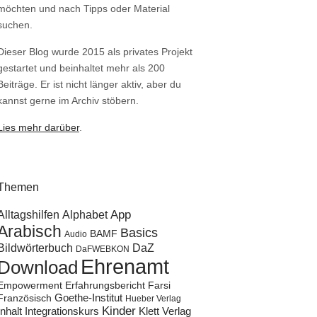
möchten und nach Tipps oder Material
suchen.
Dieser Blog wurde 2015 als privates Projekt
gestartet und beinhaltet mehr als 200
Beiträge. Er ist nicht länger aktiv, aber du
kannst gerne im Archiv stöbern.
Lies mehr darüber
.
Themen
Alltagshilfen
Alphabet
App
Arabisch
Basics
BAMF
Audio
Bildwörterbuch
DaZ
DaFWEBKON
Ehrenamt
Download
Empowerment
Erfahrungsbericht
Farsi
Goethe-Institut
Französisch
Hueber Verlag
Kinder
Klett Verlag
Inhalt
Integrationskurs