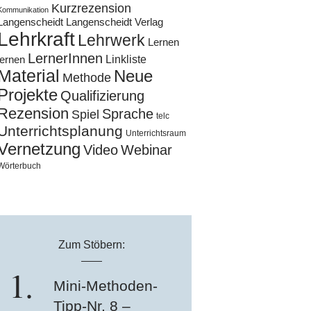
Kurzrezension
Kommunikation
Langenscheidt
Langenscheidt Verlag
Lehrkraft
Lehrwerk
Lernen
LernerInnen
Linkliste
lernen
Material
Neue
Methode
Projekte
Qualifizierung
Rezension
Sprache
Spiel
telc
Unterrichtsplanung
Unterrichtsraum
Vernetzung
Video
Webinar
Wörterbuch
Zum Stöbern:
Mini-Methoden-
Tipp-Nr. 8 –