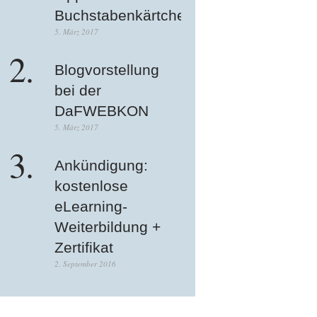
Buchstabenkärtchen
5. März 2017
Blogvorstellung
bei der
DaFWEBKON
5. März 2017
Ankündigung:
kostenlose
eLearning-
Weiterbildung +
Zertifikat
2. September 2016