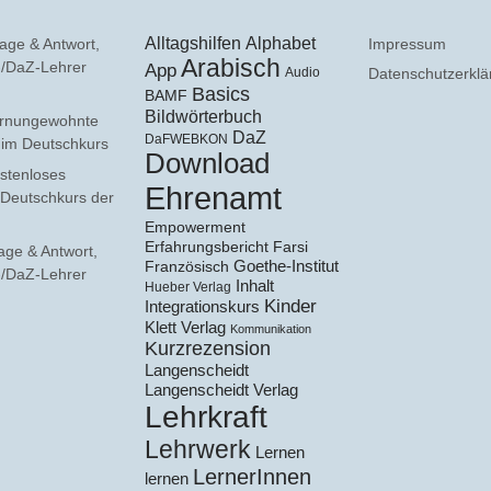
Alltagshilfen
Alphabet
age & Antwort,
Impressum
Arabisch
F-/DaZ-Lehrer
App
Audio
Datenschutzerklä
Basics
BAMF
Bildwörterbuch
rnungewohnte
DaZ
DaFWEBKON
e im Deutschkurs
Download
stenloses
Ehrenamt
 Deutschkurs der
Empowerment
Erfahrungsbericht
Farsi
age & Antwort,
Goethe-Institut
Französisch
F-/DaZ-Lehrer
Inhalt
Hueber Verlag
Kinder
Integrationskurs
Klett Verlag
Kommunikation
Kurzrezension
Langenscheidt
Langenscheidt Verlag
Lehrkraft
Lehrwerk
Lernen
LernerInnen
lernen