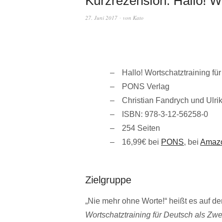
Kurzrezension: Hallo! W
27. Juni 2017
von
Kato
Hallo! Wortschatztraining fü
PONS Verlag
Christian Fandrych und Ulrik
ISBN: 978-3-12-56258-0
254 Seiten
16,99€ bei
PONS
, bei
Amaz
Zielgruppe
„Nie mehr ohne Worte!“ heißt es auf d
Wortschatztraining für Deutsch als Zw