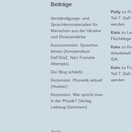
Beiträge
Polly
zu
Fr
Teil 7: Da
Verständigungs- und
werden
Sprachlernmaterialien für
Menschen aus der Ukraine
Kato
zu
Le
und Ehrenamtliche
Flüchtling
Kurzrezension: Sprachen
Kato
zu
Ko
lehren (Kompendium
Arbeitsheft
DaF/DaZ, Narr Francke
IDA
Attempto)
Kato
zu
Fr
Der Blog schließt.
Teil 7: Da
werden
Rezension: Phonetik aktuell
(Hueber)
Rezension: Wie spricht man
in der Physik? (Verlag
Liebaug-Dartmann)