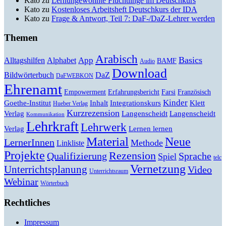
Kato
zu
Lernungewohnte Flüchtlinge im Deutschkurs
Kato
zu
Kostenloses Arbeitsheft Deutschkurs der IDA
Kato
zu
Frage & Antwort, Teil 7: DaF-/DaZ-Lehrer werden
Themen
Arabisch
Basics
Alltagshilfen
Alphabet
App
BAMF
Audio
Download
Bildwörterbuch
DaZ
DaFWEBKON
Ehrenamt
Empowerment
Erfahrungsbericht
Farsi
Französisch
Kinder
Klett
Goethe-Institut
Inhalt
Integrationskurs
Hueber Verlag
Kurzrezension
Verlag
Langenscheidt
Langenscheidt
Kommunikation
Lehrkraft
Lehrwerk
Lernen lernen
Verlag
Material
Neue
LernerInnen
Methode
Linkliste
Projekte
Rezension
Qualifizierung
Sprache
Spiel
telc
Vernetzung
Unterrichtsplanung
Video
Unterrichtsraum
Webinar
Wörterbuch
Rechtliches
Impressum