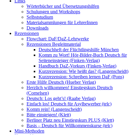
Links
Wörterbücher und Übersetzungshilfen
Schulungen und Workshops
Selbststudium
Materialsammlungen für LehrerInnen
Downloads
Rezensionen
Flowchart: DaF/DaZ-Lehrwerke
Rezensionen Begleitmaterial
Deutschheft der Flüchtlingshilfe München
Komm zu Wort! Hör-Bilder-Buch Deutsch für
Seiteneinsteiger (Finken-Verlag)
Handbuch DaZ-Vorkurs (Finken-Verlag)
Kurzrezension: Wie heißt das? (Langenscheidt)
Kurzrezension: Schreiben lernen DaF (Pons)
Erste Hilfe Deutsch (Hueber Verlag)
Herzlich willkommen! Einstiegskurs Deutsch
(Cornelsen)
Deutsch: Los geht’s! (Raabe Verlag)
Einfach los! Deutsch für Asylbewerber (telc)
Komm rein! (Langenscheidt)
Bitte einsteigen! (Klett)
Berliner Platz neu Einstiegskurs PLUS (Klett)
Basis – Deutsch für Willkommenskurse (telc)
Mini-Methoden