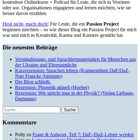
kostenlose Onlinekurse + Podcast für Leute, die sich in Vereinen
oder soz. Organisationen engagieren und lernen möchten, wie sie
besser davon erzählen.
Heul nicht, mach doch!
Für Leute, die ein
Passion Project
beginnen möchten – so wie dieser Blog ein Passion Project für mich
war und mich in Kreativität, Karma und Karriere gestärkt hat.
Die neuesten Beiträge
Verständigungs- und Sprachlernmaterialien für Menschen aus
der Ukraine und Ehrenamtliche
Kurzrezension: Sprachen lehren (Kompendium DaF/DaZ,
Narr Francke Attempto)
Der Blog schließt.
Rezension: Phonetik aktuell (Hueber)
Rezension: Wie spricht man in der Physik? (Verlag Liebaug-
Dartmann)
Suche
Kommentare
Polly
zu
Frage & Antwort, Teil 7: DaF-/DaZ-Lehrer werden