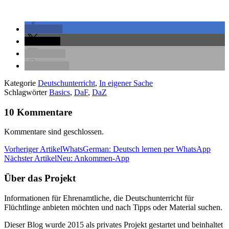
teilen
teilen
E-Mail
drucken
Kategorie
Deutschunterricht
,
In eigener Sache
Schlagwörter
Basics
,
DaF
,
DaZ
10 Kommentare
Kommentare sind geschlossen.
Vorheriger Artikel
WhatsGerman: Deutsch lernen per WhatsApp
Nächster Artikel
Neu: Ankommen-App
Über das Projekt
Informationen für Ehrenamtliche, die Deutschunterricht für
Flüchtlinge anbieten möchten und nach Tipps oder Material suchen.
Dieser Blog wurde 2015 als privates Projekt gestartet und beinhaltet