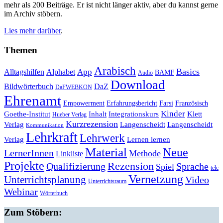
mehr als 200 Beiträge. Er ist nicht länger aktiv, aber du kannst gerne
im Archiv stöbern.
Lies mehr darüber
.
Themen
Arabisch
Basics
Alltagshilfen
Alphabet
App
BAMF
Audio
Download
Bildwörterbuch
DaZ
DaFWEBKON
Ehrenamt
Empowerment
Erfahrungsbericht
Farsi
Französisch
Kinder
Klett
Goethe-Institut
Inhalt
Integrationskurs
Hueber Verlag
Kurzrezension
Verlag
Langenscheidt
Langenscheidt
Kommunikation
Lehrkraft
Lehrwerk
Lernen lernen
Verlag
Material
Neue
LernerInnen
Methode
Linkliste
Projekte
Rezension
Qualifizierung
Sprache
Spiel
telc
Vernetzung
Unterrichtsplanung
Video
Unterrichtsraum
Webinar
Wörterbuch
Zum Stöbern: