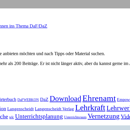
Innen ins Thema DaF/DaZ
ge anbieten möchten und nach Tipps oder Material suchen.
ehr als 200 Beiträge. Er ist nicht länger aktiv, aber du kannst gerne im
Ehrenamt
Download
rterbuch
DaZ
Empow
DaFWEBKON
Lehrkraft
Lehrwer
ion
Langenscheidt
Langenscheidt Verlag
Vernetzung
Unterrichtsplanung
Vid
ache
telc
Unterrichtsraum