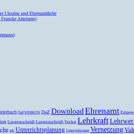
der Ukraine und Ehrenamtliche
 Francke Attempto)
artmann)
Ehrenamt
Download
rterbuch
DaZ
Empow
DaFWEBKON
Lehrkraft
Lehrwer
ion
Langenscheidt
Langenscheidt Verlag
Vernetzung
Unterrichtsplanung
Vid
ache
telc
Unterrichtsraum