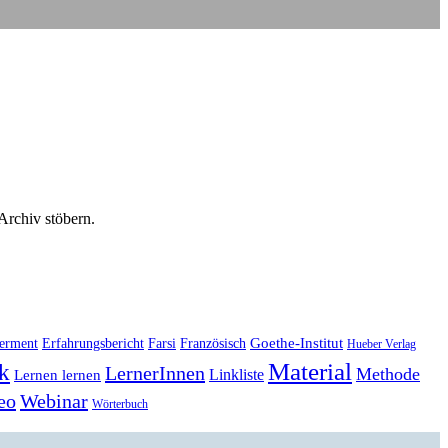
 Archiv stöbern.
Goethe-Institut
erment
Erfahrungsbericht
Farsi
Französisch
Hueber Verlag
Material
k
LernerInnen
Methode
Linkliste
Lernen lernen
eo
Webinar
Wörterbuch