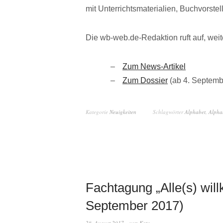
mit Unterrichtsmaterialien, Buchvorste
Die wb-web.de-Redaktion ruft auf, weit
Zum News-Artikel
Zum Dossier
(ab 4. Septemb
Kategorie
Neuigkeiten
Schlagwörter
Alphabet
,
Alpha
Fachtagung „Alle(s) wil
September 2017)
28. August 2017
von
Kato