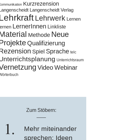
Kurzrezension
Kommunikation
Langenscheidt
Langenscheidt Verlag
Lehrkraft
Lehrwerk
Lernen
LernerInnen
Linkliste
lernen
Material
Neue
Methode
Projekte
Qualifizierung
Rezension
Sprache
Spiel
telc
Unterrichtsplanung
Unterrichtsraum
Vernetzung
Video
Webinar
Wörterbuch
Zum Stöbern:
Mehr miteinander
sprechen: Ideen