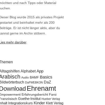
möchten und nach Tipps oder Material
suchen.
Dieser Blog wurde 2015 als privates Projekt
gestartet und beinhaltet mehr als 200
Beiträge. Er ist nicht länger aktiv, aber du
kannst gerne im Archiv stöbern.
Lies mehr darüber
.
Themen
Alltagshilfen
Alphabet
App
Arabisch
Basics
BAMF
Audio
Bildwörterbuch
DaZ
DaFWEBKON
Ehrenamt
Download
Empowerment
Erfahrungsbericht
Farsi
Goethe-Institut
Französisch
Hueber Verlag
Kinder
Klett Verlag
Inhalt
Integrationskurs