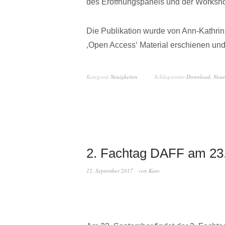
des Eröffnungspanels und der Works
Die Publikation wurde von Ann-Kathrin 
‚Open Access‘ Material erschienen un
Kategorie
Neuigkeiten
Schlagwörter
Download
,
Neue
2. Fachtag DAFF am 23
12. September 2017
von
Kato