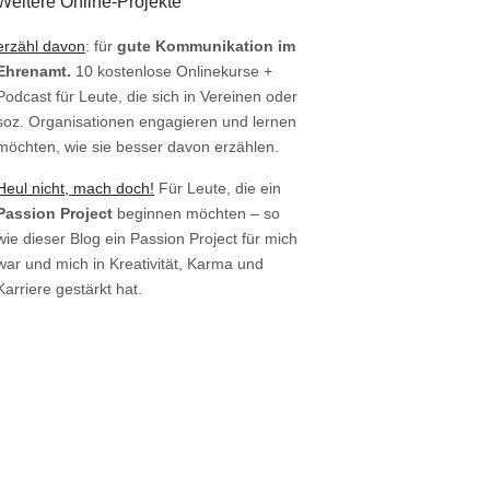
Weitere Online-Projekte
erzähl davon
: für
gute Kommunikation im
Ehrenamt.
10 kostenlose Onlinekurse +
Podcast für Leute, die sich in Vereinen oder
soz. Organisationen engagieren und lernen
möchten, wie sie besser davon erzählen.
Heul nicht, mach doch!
Für Leute, die ein
Passion Project
beginnen möchten – so
wie dieser Blog ein Passion Project für mich
war und mich in Kreativität, Karma und
Karriere gestärkt hat.