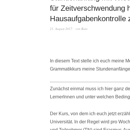
für Zeitverschwendung ha
Hausaufgabenkontrolle z
21. August 2017
von
Kato
In diesem Text stelle ich euch meine Me
Grammatikkurs meine Stundenanfänge 
Zunächst einmal muss ich hier ganz deut
LernerInnen und unter welchen Beding
Der Kurs, von dem ich euch jetzt erzähl
Universität. In der Regel wird pro Wo
und Teilnehmer (TN) sind Erasmus-Au