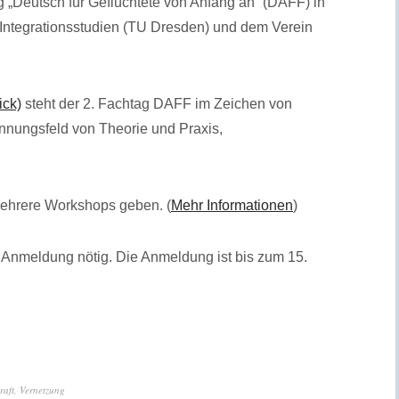
g „Deutsch für Geflüchtete von Anfang an“ (DAFF) in
r Integrationsstudien (TU Dresden) und dem Verein
ick)
steht der 2. Fachtag DAFF im Zeichen von
nnungsfeld von Theorie und Praxis,
ehrere Workshops geben. (
Mehr Informationen
)
) Anmeldung nötig. Die Anmeldung ist bis zum 15.
raft
,
Vernetzung